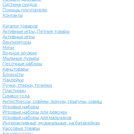
Система скидок
Помощь покупателю
Контакты
...
Каталог товаров
Активные игры, Летние товары
Активные игры
Вентиляторы
Мячи
Водное оружие
Мыльные пузыри
Песочные наборы
Канцтовары
Блокноты
Наклейки
Ручки, стерки, точилки
Пластилин
Символ года
Антистрессы, слаймы, лизуны, прыгуны, сквиш
Игровые наборы
Игровые наборы для девочек
Игровые наборы для мальчиков
Интерактивные, музыкальные, на батарейках
Кассовые товары
Конструкторы