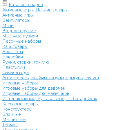
Каталог товаров
Активные игры, Летние товары
Активные игры
Вентиляторы
Мячи
Водное оружие
Мыльные пузыри
Песочные наборы
Канцтовары
Блокноты
Наклейки
Ручки, стерки, точилки
Пластилин
Символ года
Антистрессы, слаймы, лизуны, прыгуны, сквиш
Игровые наборы
Игровые наборы для девочек
Игровые наборы для мальчиков
Интерактивные, музыкальные, на батарейках
Кассовые товары
Конструкторы
Блочные
Магнитные
Термос