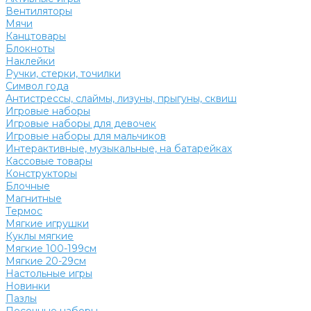
Вентиляторы
Мячи
Канцтовары
Блокноты
Наклейки
Ручки, стерки, точилки
Символ года
Антистрессы, слаймы, лизуны, прыгуны, сквиш
Игровые наборы
Игровые наборы для девочек
Игровые наборы для мальчиков
Интерактивные, музыкальные, на батарейках
Кассовые товары
Конструкторы
Блочные
Магнитные
Термос
Мягкие игрушки
Куклы мягкие
Мягкие 100-199см
Мягкие 20-29см
Настольные игры
Новинки
Пазлы