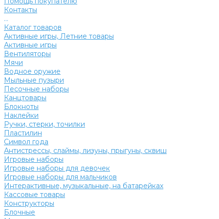
Помощь покупателю
Контакты
...
Каталог товаров
Активные игры, Летние товары
Активные игры
Вентиляторы
Мячи
Водное оружие
Мыльные пузыри
Песочные наборы
Канцтовары
Блокноты
Наклейки
Ручки, стерки, точилки
Пластилин
Символ года
Антистрессы, слаймы, лизуны, прыгуны, сквиш
Игровые наборы
Игровые наборы для девочек
Игровые наборы для мальчиков
Интерактивные, музыкальные, на батарейках
Кассовые товары
Конструкторы
Блочные