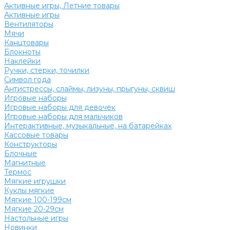
Активные игры, Летние товары
Активные игры
Вентиляторы
Мячи
Канцтовары
Блокноты
Наклейки
Ручки, стерки, точилки
Символ года
Антистрессы, слаймы, лизуны, прыгуны, сквиш
Игровые наборы
Игровые наборы для девочек
Игровые наборы для мальчиков
Интерактивные, музыкальные, на батарейках
Кассовые товары
Конструкторы
Блочные
Магнитные
Термос
Мягкие игрушки
Куклы мягкие
Мягкие 100-199см
Мягкие 20-29см
Настольные игры
Новинки