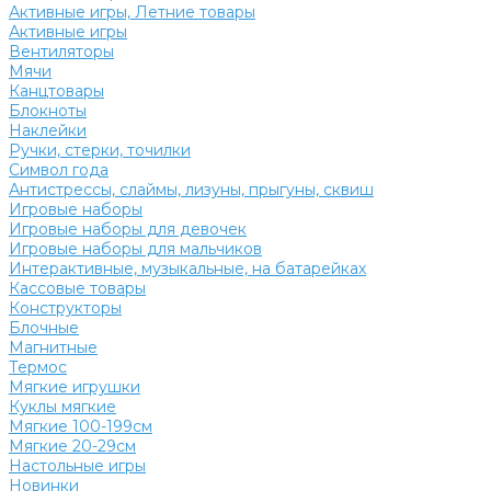
Активные игры, Летние товары
Активные игры
Вентиляторы
Мячи
Канцтовары
Блокноты
Наклейки
Ручки, стерки, точилки
Символ года
Антистрессы, слаймы, лизуны, прыгуны, сквиш
Игровые наборы
Игровые наборы для девочек
Игровые наборы для мальчиков
Интерактивные, музыкальные, на батарейках
Кассовые товары
Конструкторы
Блочные
Магнитные
Термос
Мягкие игрушки
Куклы мягкие
Мягкие 100-199см
Мягкие 20-29см
Настольные игры
Новинки