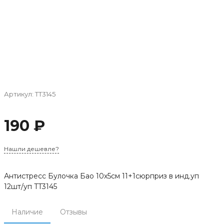
Артикул:
TT3145
190 ₽
Нашли дешевле?
Антистресс Булочка Бао 10х5см 11+1сюрприз в инд.уп
12шт/уп TT3145
Наличие
Отзывы