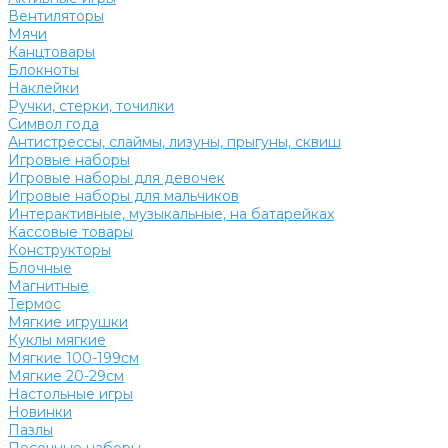
Вентиляторы
Мячи
Канцтовары
Блокноты
Наклейки
Ручки, стерки, точилки
Символ года
Антистрессы, слаймы, лизуны, прыгуны, сквиш
Игровые наборы
Игровые наборы для девочек
Игровые наборы для мальчиков
Интерактивные, музыкальные, на батарейках
Кассовые товары
Конструкторы
Блочные
Магнитные
Термос
Мягкие игрушки
Куклы мягкие
Мягкие 100-199см
Мягкие 20-29см
Настольные игры
Новинки
Пазлы