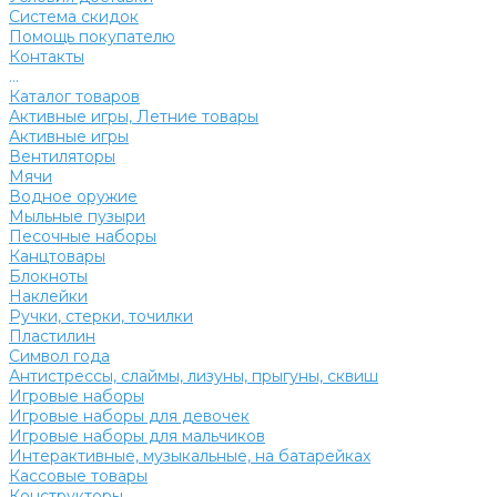
Система скидок
Помощь покупателю
Контакты
...
Каталог товаров
Активные игры, Летние товары
Активные игры
Вентиляторы
Мячи
Водное оружие
Мыльные пузыри
Песочные наборы
Канцтовары
Блокноты
Наклейки
Ручки, стерки, точилки
Пластилин
Символ года
Антистрессы, слаймы, лизуны, прыгуны, сквиш
Игровые наборы
Игровые наборы для девочек
Игровые наборы для мальчиков
Интерактивные, музыкальные, на батарейках
Кассовые товары
Конструкторы