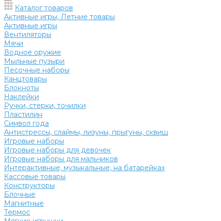
Каталог товаров
Активные игры, Летние товары
Активные игры
Вентиляторы
Мячи
Водное оружие
Мыльные пузыри
Песочные наборы
Канцтовары
Блокноты
Наклейки
Ручки, стерки, точилки
Пластилин
Символ года
Антистрессы, слаймы, лизуны, прыгуны, сквиш
Игровые наборы
Игровые наборы для девочек
Игровые наборы для мальчиков
Интерактивные, музыкальные, на батарейках
Кассовые товары
Конструкторы
Блочные
Магнитные
Термос