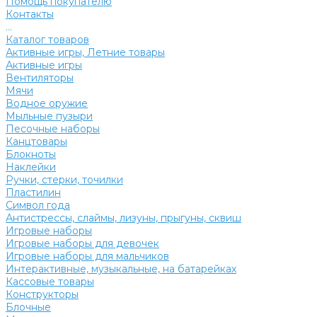
Помощь покупателю
Контакты
...
Каталог товаров
Активные игры, Летние товары
Активные игры
Вентиляторы
Мячи
Водное оружие
Мыльные пузыри
Песочные наборы
Канцтовары
Блокноты
Наклейки
Ручки, стерки, точилки
Пластилин
Символ года
Антистрессы, слаймы, лизуны, прыгуны, сквиш
Игровые наборы
Игровые наборы для девочек
Игровые наборы для мальчиков
Интерактивные, музыкальные, на батарейках
Кассовые товары
Конструкторы
Блочные