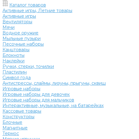
Каталог товаров
Активные игры, Летние товары
Активные игры
Вентиляторы
Мячи
Водное оружие
Мыльные пузыри
Песочные наборы
Канцтовары
Блокноты
Наклейки
Ручки, стерки, точилки
Пластилин
Символ года
Антистрессы, слаймы, лизуны, прыгуны, сквиш
Игровые наборы
Игровые наборы для девочек
Игровые наборы для мальчиков
Интерактивные, музыкальные, на батарейках
Кассовые товары
Конструкторы
Блочные
Магнитные
Термос