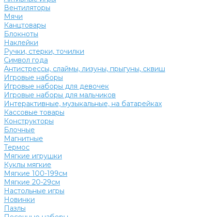
Вентиляторы
Мячи
Канцтовары
Блокноты
Наклейки
Ручки, стерки, точилки
Символ года
Антистрессы, слаймы, лизуны, прыгуны, сквиш
Игровые наборы
Игровые наборы для девочек
Игровые наборы для мальчиков
Интерактивные, музыкальные, на батарейках
Кассовые товары
Конструкторы
Блочные
Магнитные
Термос
Мягкие игрушки
Куклы мягкие
Мягкие 100-199см
Мягкие 20-29см
Настольные игры
Новинки
Пазлы