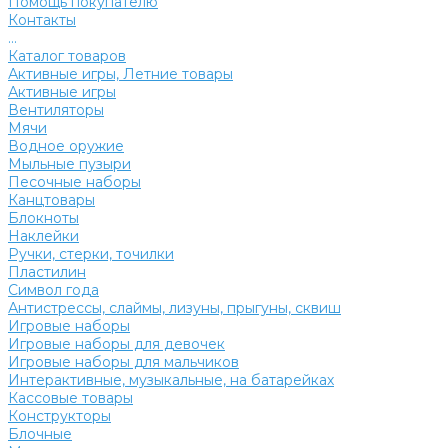
Помощь покупателю
Контакты
...
Каталог товаров
Активные игры, Летние товары
Активные игры
Вентиляторы
Мячи
Водное оружие
Мыльные пузыри
Песочные наборы
Канцтовары
Блокноты
Наклейки
Ручки, стерки, точилки
Пластилин
Символ года
Антистрессы, слаймы, лизуны, прыгуны, сквиш
Игровые наборы
Игровые наборы для девочек
Игровые наборы для мальчиков
Интерактивные, музыкальные, на батарейках
Кассовые товары
Конструкторы
Блочные