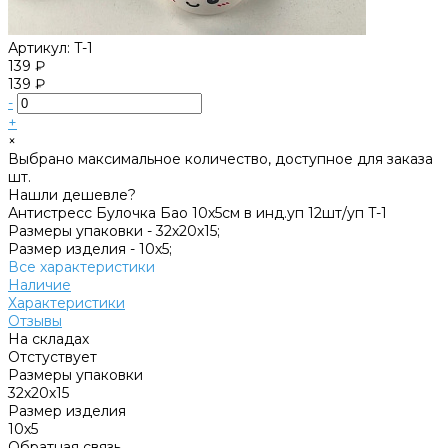
Артикул:
T-1
139 ₽
139 ₽
-
+
×
Выбрано максимальное количество, доступное для заказа
шт.
Нашли дешевле?
Антистресс Булочка Бао 10х5см в инд.уп 12шт/уп T-1
Размеры упаковки -
32х20х15;
Размер изделия -
10х5;
Все характеристики
Наличие
Характеристики
Отзывы
На складах
Отстуствует
Размеры упаковки
32х20х15
Размер изделия
10х5
Обратная связь