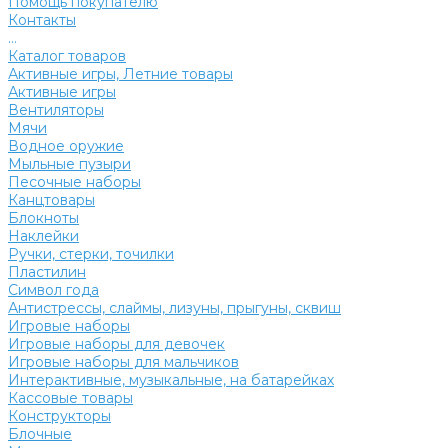
Помощь покупателю
Контакты
...
Каталог товаров
Активные игры, Летние товары
Активные игры
Вентиляторы
Мячи
Водное оружие
Мыльные пузыри
Песочные наборы
Канцтовары
Блокноты
Наклейки
Ручки, стерки, точилки
Пластилин
Символ года
Антистрессы, слаймы, лизуны, прыгуны, сквиш
Игровые наборы
Игровые наборы для девочек
Игровые наборы для мальчиков
Интерактивные, музыкальные, на батарейках
Кассовые товары
Конструкторы
Блочные