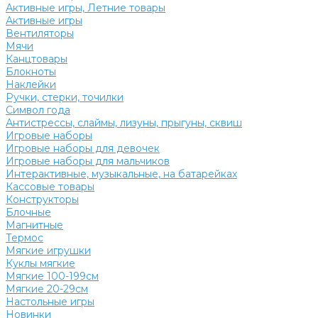
Активные игры, Летние товары
Активные игры
Вентиляторы
Мячи
Канцтовары
Блокноты
Наклейки
Ручки, стерки, точилки
Символ года
Антистрессы, слаймы, лизуны, прыгуны, сквиш
Игровые наборы
Игровые наборы для девочек
Игровые наборы для мальчиков
Интерактивные, музыкальные, на батарейках
Кассовые товары
Конструкторы
Блочные
Магнитные
Термос
Мягкие игрушки
Куклы мягкие
Мягкие 100-199см
Мягкие 20-29см
Настольные игры
Новинки