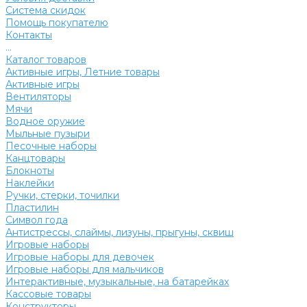
Система скидок
Помощь покупателю
Контакты
...
Каталог товаров
Активные игры, Летние товары
Активные игры
Вентиляторы
Мячи
Водное оружие
Мыльные пузыри
Песочные наборы
Канцтовары
Блокноты
Наклейки
Ручки, стерки, точилки
Пластилин
Символ года
Антистрессы, слаймы, лизуны, прыгуны, сквиш
Игровые наборы
Игровые наборы для девочек
Игровые наборы для мальчиков
Интерактивные, музыкальные, на батарейках
Кассовые товары
Конструкторы