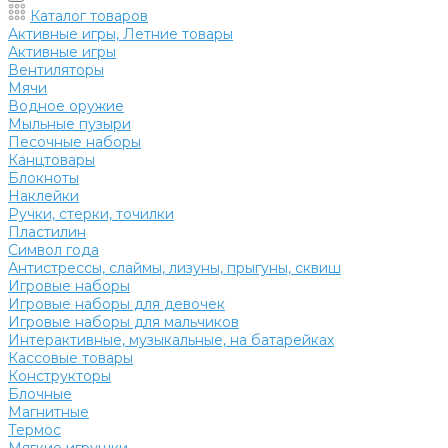
Каталог товаров
Активные игры, Летние товары
Активные игры
Вентиляторы
Мячи
Водное оружие
Мыльные пузыри
Песочные наборы
Канцтовары
Блокноты
Наклейки
Ручки, стерки, точилки
Пластилин
Символ года
Антистрессы, слаймы, лизуны, прыгуны, сквиш
Игровые наборы
Игровые наборы для девочек
Игровые наборы для мальчиков
Интерактивные, музыкальные, на батарейках
Кассовые товары
Конструкторы
Блочные
Магнитные
Термос