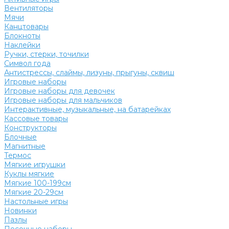
Вентиляторы
Мячи
Канцтовары
Блокноты
Наклейки
Ручки, стерки, точилки
Символ года
Антистрессы, слаймы, лизуны, прыгуны, сквиш
Игровые наборы
Игровые наборы для девочек
Игровые наборы для мальчиков
Интерактивные, музыкальные, на батарейках
Кассовые товары
Конструкторы
Блочные
Магнитные
Термос
Мягкие игрушки
Куклы мягкие
Мягкие 100-199см
Мягкие 20-29см
Настольные игры
Новинки
Пазлы