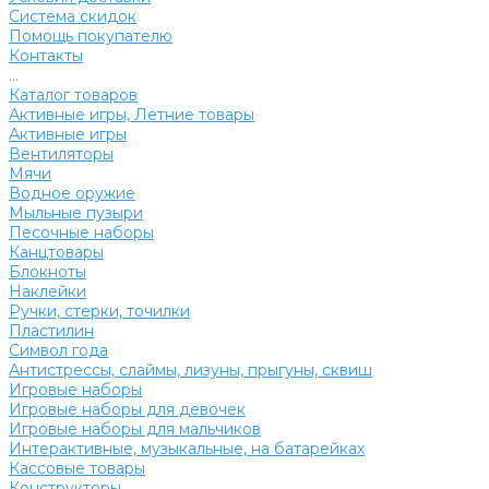
Система скидок
Помощь покупателю
Контакты
...
Каталог товаров
Активные игры, Летние товары
Активные игры
Вентиляторы
Мячи
Водное оружие
Мыльные пузыри
Песочные наборы
Канцтовары
Блокноты
Наклейки
Ручки, стерки, точилки
Пластилин
Символ года
Антистрессы, слаймы, лизуны, прыгуны, сквиш
Игровые наборы
Игровые наборы для девочек
Игровые наборы для мальчиков
Интерактивные, музыкальные, на батарейках
Кассовые товары
Конструкторы