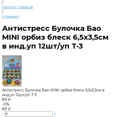
/
Каталог товаров
/
Новинки
Антистресс Булочка Бао
MINI орбиз блеск 6,5х3,5см
в инд.уп 12шт/уп T-3
Антистресс Булочка Бао MINI орбиз блеск 6,5х3,5см в
инд.уп 12шт/уп T-3
89 ₽
-0%
89 ₽
-
+