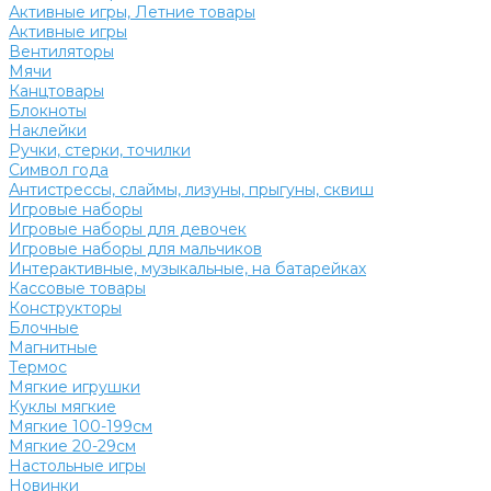
Активные игры, Летние товары
Активные игры
Вентиляторы
Мячи
Канцтовары
Блокноты
Наклейки
Ручки, стерки, точилки
Символ года
Антистрессы, слаймы, лизуны, прыгуны, сквиш
Игровые наборы
Игровые наборы для девочек
Игровые наборы для мальчиков
Интерактивные, музыкальные, на батарейках
Кассовые товары
Конструкторы
Блочные
Магнитные
Термос
Мягкие игрушки
Куклы мягкие
Мягкие 100-199см
Мягкие 20-29см
Настольные игры
Новинки