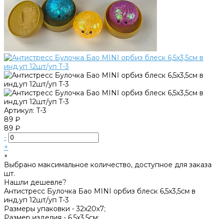
Артикул:
T-3
89 ₽
89 ₽
-
+
×
Выбрано максимальное количество, доступное для заказа
шт.
Нашли дешевле?
Антистресс Булочка Бао MINI орбиз блеск 6,5х3,5см в
инд.уп 12шт/уп T-3
Размеры упаковки -
32х20х7;
Размер изделия -
6,5х3,5см;