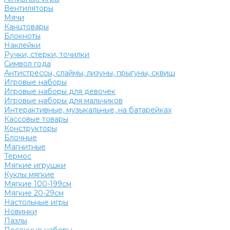
Вентиляторы
Мячи
Канцтовары
Блокноты
Наклейки
Ручки, стерки, точилки
Символ года
Антистрессы, слаймы, лизуны, прыгуны, сквиш
Игровые наборы
Игровые наборы для девочек
Игровые наборы для мальчиков
Интерактивные, музыкальные, на батарейках
Кассовые товары
Конструкторы
Блочные
Магнитные
Термос
Мягкие игрушки
Куклы мягкие
Мягкие 100-199см
Мягкие 20-29см
Настольные игры
Новинки
Пазлы