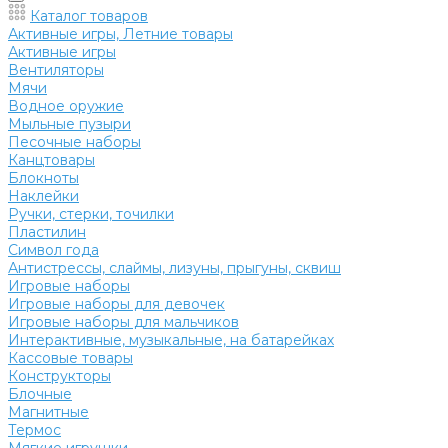
Каталог товаров
Активные игры, Летние товары
Активные игры
Вентиляторы
Мячи
Водное оружие
Мыльные пузыри
Песочные наборы
Канцтовары
Блокноты
Наклейки
Ручки, стерки, точилки
Пластилин
Символ года
Антистрессы, слаймы, лизуны, прыгуны, сквиш
Игровые наборы
Игровые наборы для девочек
Игровые наборы для мальчиков
Интерактивные, музыкальные, на батарейках
Кассовые товары
Конструкторы
Блочные
Магнитные
Термос