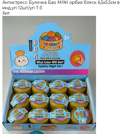
Антистресс Булочка Бао MINI орбиз блеск 6,5х3,5см в
инд.уп 12шт/уп T-3
Хит