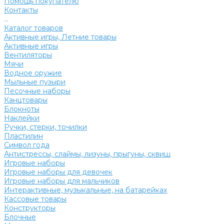
Помощь покупателю
Контакты
...
Каталог товаров
Активные игры, Летние товары
Активные игры
Вентиляторы
Мячи
Водное оружие
Мыльные пузыри
Песочные наборы
Канцтовары
Блокноты
Наклейки
Ручки, стерки, точилки
Пластилин
Символ года
Антистрессы, слаймы, лизуны, прыгуны, сквиш
Игровые наборы
Игровые наборы для девочек
Игровые наборы для мальчиков
Интерактивные, музыкальные, на батарейках
Кассовые товары
Конструкторы
Блочные