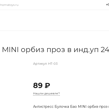
@homatoys.ru
+
+7(9
г. Си
Объез
(ради
Пн-Пт:
15:00
 MINI орбиз проз в инд.уп 2
info@
Артикул:
HT-03
89 ₽
Нашли дешевле?
Антистресс Булочка Бао MINI орбиз проз 