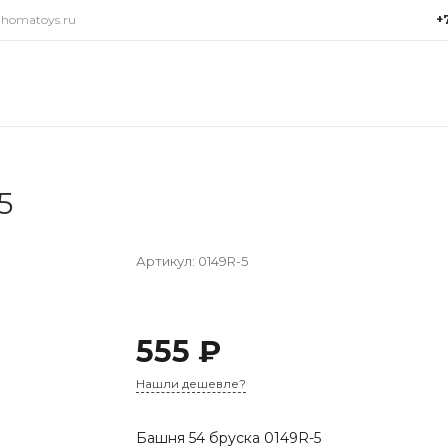
@homatoys.ru
+
+7(9
г. Си
Объез
(ради
Пн-Пт:
15:00
5
info@
Артикул:
0149R-5
555 ₽
Нашли дешевле?
Башня 54 бруска 0149R-5