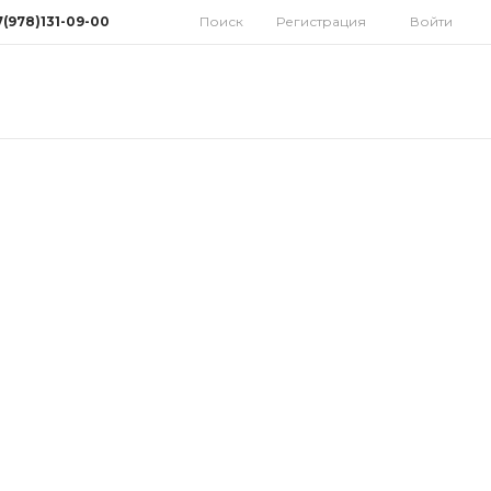
7(978)131-09-00
Поиск
Регистрация
Войти
78)131-09-00
мферополь, ул.
дная 10
орынок)
 9:30-18:00 Cб: 9:00-
 Вс: Выходной
homatoys.ru