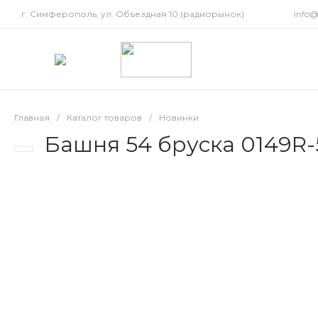
г. Симферополь, ул. Объездная 10 (радиорынок)
info
Главная
/
Каталог товаров
/
Новинки
Башня 54 бруска 0149R-