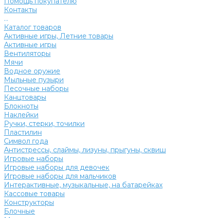
Помощь покупателю
Контакты
...
Каталог товаров
Активные игры, Летние товары
Активные игры
Вентиляторы
Мячи
Водное оружие
Мыльные пузыри
Песочные наборы
Канцтовары
Блокноты
Наклейки
Ручки, стерки, точилки
Пластилин
Символ года
Антистрессы, слаймы, лизуны, прыгуны, сквиш
Игровые наборы
Игровые наборы для девочек
Игровые наборы для мальчиков
Интерактивные, музыкальные, на батарейках
Кассовые товары
Конструкторы
Блочные