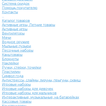
Система скидок
Помощь покупателю
Контакты
...
Каталог товаров
Активные игры, Летние товары
Активные игры
Вентиляторы
Мячи
Водное оружие
Мыльные пузыри
Песочные наборы
Канцтовары
Блокноты
Наклейки
Ручки, стерки, точилки
Пластилин
Символ года
Антистрессы, слаймы, лизуны, прыгуны, сквиш
Игровые наборы
Игровые наборы для девочек
Игровые наборы для мальчиков
Интерактивные, музыкальные, на батарейках
Кассовые товары
Конструкторы