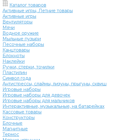
Каталог товаров
Активные игры, Летние товары
Активные игры
Вентиляторы
Мячи
Водное оружие
Мыльные пузыри
Песочные наборы
Канцтовары
Блокноты
Наклейки
Ручки, стерки, точилки
Пластилин
Символ года
Антистрессы, слаймы, лизуны, прыгуны, сквиш
Игровые наборы
Игровые наборы для девочек
Игровые наборы для мальчиков
Интерактивные, музыкальные, на батарейках
Кассовые товары
Конструкторы
Блочные
Магнитные
Термос