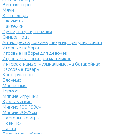
Вентиляторы
Мячи
Канцтовары
Блокноты
Наклейки
Ручки, стерки, точилки
Символ года
Антистрессы, слаймы, лизуны, прыгуны, сквиш
Игровые наборы
Игровые наборы для девочек
Игровые наборы для мальчиков
Интерактивные, музыкальные, на батарейках
Кассовые товары
Конструкторы
Блочные
Магнитные
Термос
Мягкие игрушки
Куклы мягкие
Мягкие 100-199см
Мягкие 20-29см
Настольные игры
Новинки
Пазлы