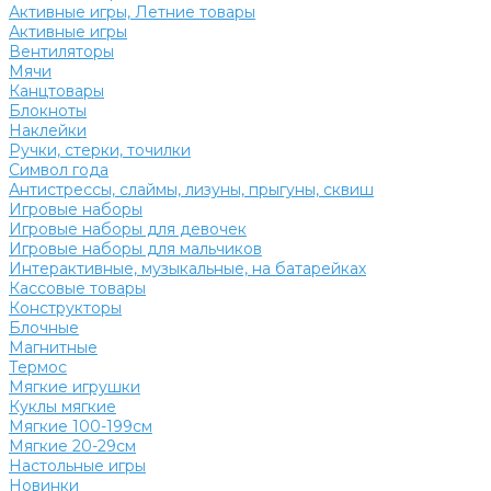
Активные игры, Летние товары
Активные игры
Вентиляторы
Мячи
Канцтовары
Блокноты
Наклейки
Ручки, стерки, точилки
Символ года
Антистрессы, слаймы, лизуны, прыгуны, сквиш
Игровые наборы
Игровые наборы для девочек
Игровые наборы для мальчиков
Интерактивные, музыкальные, на батарейках
Кассовые товары
Конструкторы
Блочные
Магнитные
Термос
Мягкие игрушки
Куклы мягкие
Мягкие 100-199см
Мягкие 20-29см
Настольные игры
Новинки