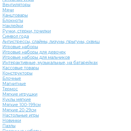
Вентиляторы
Мячи
Канцтовары
Блокноты
Наклейки
Ручки, стерки, точилки
Символ года
Антистрессы, слаймы, лизуны, прыгуны, сквиш
Игровые наборы
Игровые наборы для девочек
Игровые наборы для мальчиков
Интерактивные, музыкальные, на батарейках
Кассовые товары
Конструкторы
Блочные
Магнитные
Термос
Мягкие игрушки
Куклы мягкие
Мягкие 100-199см
Мягкие 20-29см
Настольные игры
Новинки
Пазлы