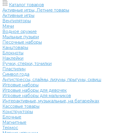
Каталог товаров
Активные игры, Летние товары
Активные игры
Вентиляторы
Мячи
Водное оружие
Мыльные пузыри
Песочные наборы
Канцтовары
Блокноты
Наклейки
Ручки, стерки, точилки
Пластилин
Символ года
Антистрессы, слаймы, лизуны, прыгуны, сквиш
Игровые наборы
Игровые наборы для девочек
Игровые наборы для мальчиков
Интерактивные, музыкальные, на батарейках
Кассовые товары
Конструкторы
Блочные
Магнитные
Термос