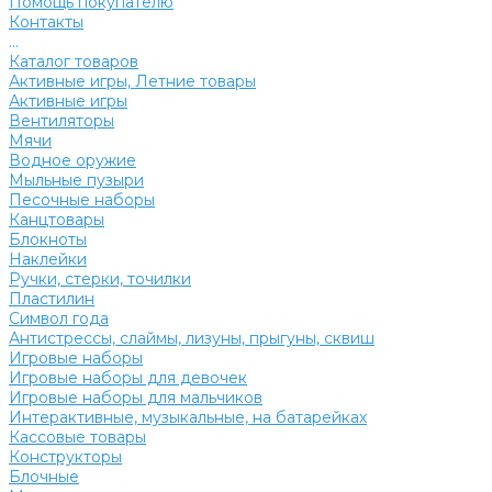
Помощь покупателю
Контакты
...
Каталог товаров
Активные игры, Летние товары
Активные игры
Вентиляторы
Мячи
Водное оружие
Мыльные пузыри
Песочные наборы
Канцтовары
Блокноты
Наклейки
Ручки, стерки, точилки
Пластилин
Символ года
Антистрессы, слаймы, лизуны, прыгуны, сквиш
Игровые наборы
Игровые наборы для девочек
Игровые наборы для мальчиков
Интерактивные, музыкальные, на батарейках
Кассовые товары
Конструкторы
Блочные