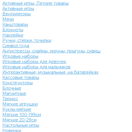
Активные игры, Летние товары
Активные игры
Вентиляторы
Мячи
Канцтовары
Блокноты
Наклейки
Ручки, стерки, точилки
Символ года
Антистрессы, слаймы, лизуны, прыгуны, сквиш
Игровые наборы
Игровые наборы для девочек
Игровые наборы для мальчиков
Интерактивные, музыкальные, на батарейках
Кассовые товары
Конструкторы
Блочные
Магнитные
Термос
Мягкие игрушки
Куклы мягкие
Мягкие 100-199см
Мягкие 20-29см
Настольные игры
Новинки