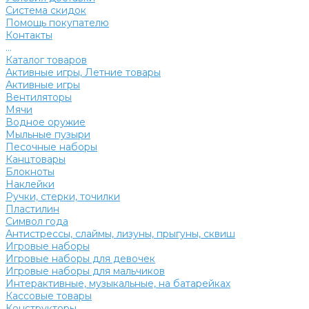
Система скидок
Помощь покупателю
Контакты
...
Каталог товаров
Активные игры, Летние товары
Активные игры
Вентиляторы
Мячи
Водное оружие
Мыльные пузыри
Песочные наборы
Канцтовары
Блокноты
Наклейки
Ручки, стерки, точилки
Пластилин
Символ года
Антистрессы, слаймы, лизуны, прыгуны, сквиш
Игровые наборы
Игровые наборы для девочек
Игровые наборы для мальчиков
Интерактивные, музыкальные, на батарейках
Кассовые товары
Конструкторы