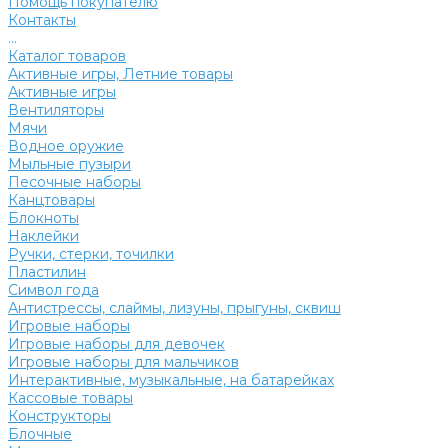
Помощь покупателю
Контакты
...
Каталог товаров
Активные игры, Летние товары
Активные игры
Вентиляторы
Мячи
Водное оружие
Мыльные пузыри
Песочные наборы
Канцтовары
Блокноты
Наклейки
Ручки, стерки, точилки
Пластилин
Символ года
Антистрессы, слаймы, лизуны, прыгуны, сквиш
Игровые наборы
Игровые наборы для девочек
Игровые наборы для мальчиков
Интерактивные, музыкальные, на батарейках
Кассовые товары
Конструкторы
Блочные