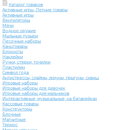
Каталог товаров
Активные игры, Летние товары
Активные игры
Вентиляторы
Мячи
Водное оружие
Мыльные пузыри
Песочные наборы
Канцтовары
Блокноты
Наклейки
Ручки, стерки, точилки
Пластилин
Символ года
Антистрессы, слаймы, лизуны, прыгуны, сквиш
Игровые наборы
Игровые наборы для девочек
Игровые наборы для мальчиков
Интерактивные, музыкальные, на батарейках
Кассовые товары
Конструкторы
Блочные
Магнитные
Термос