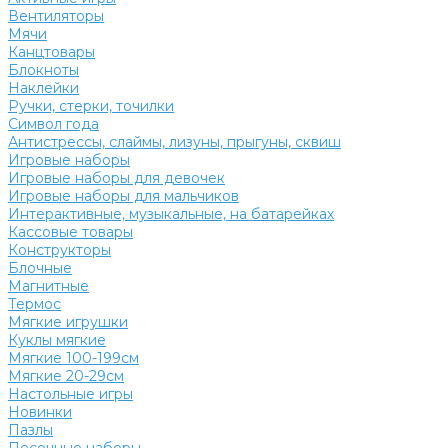
Вентиляторы
Мячи
Канцтовары
Блокноты
Наклейки
Ручки, стерки, точилки
Символ года
Антистрессы, слаймы, лизуны, прыгуны, сквиш
Игровые наборы
Игровые наборы для девочек
Игровые наборы для мальчиков
Интерактивные, музыкальные, на батарейках
Кассовые товары
Конструкторы
Блочные
Магнитные
Термос
Мягкие игрушки
Куклы мягкие
Мягкие 100-199см
Мягкие 20-29см
Настольные игры
Новинки
Пазлы