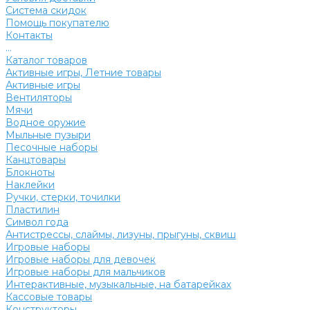
Система скидок
Помощь покупателю
Контакты
...
Каталог товаров
Активные игры, Летние товары
Активные игры
Вентиляторы
Мячи
Водное оружие
Мыльные пузыри
Песочные наборы
Канцтовары
Блокноты
Наклейки
Ручки, стерки, точилки
Пластилин
Символ года
Антистрессы, слаймы, лизуны, прыгуны, сквиш
Игровые наборы
Игровые наборы для девочек
Игровые наборы для мальчиков
Интерактивные, музыкальные, на батарейках
Кассовые товары
Конструкторы