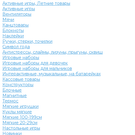
Активные игры, Летние товары
Активные игры
Вентиляторы
Мячи
Канцтовары
Блокноты
Наклейки
Ручки, стерки, точилки
Символ года
Антистрессы, слаймы, лизуны, прыгуны, сквиш
Игровые наборы
Игровые наборы для девочек
Игровые наборы для мальчиков
Интерактивные, музыкальные, на батарейках
Кассовые товары
Конструкторы
Блочные
Магнитные
Термос
Мягкие игрушки
Куклы мягкие
Мягкие 100-199см
Мягкие 20-29см
Настольные игры
Новинки