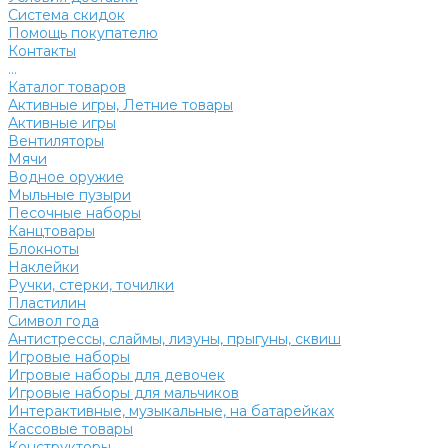
Система скидок
Помощь покупателю
Контакты
...
Каталог товаров
Активные игры, Летние товары
Активные игры
Вентиляторы
Мячи
Водное оружие
Мыльные пузыри
Песочные наборы
Канцтовары
Блокноты
Наклейки
Ручки, стерки, точилки
Пластилин
Символ года
Антистрессы, слаймы, лизуны, прыгуны, сквиш
Игровые наборы
Игровые наборы для девочек
Игровые наборы для мальчиков
Интерактивные, музыкальные, на батарейках
Кассовые товары
Конструкторы