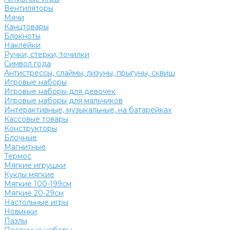
Вентиляторы
Мячи
Канцтовары
Блокноты
Наклейки
Ручки, стерки, точилки
Символ года
Антистрессы, слаймы, лизуны, прыгуны, сквиш
Игровые наборы
Игровые наборы для девочек
Игровые наборы для мальчиков
Интерактивные, музыкальные, на батарейках
Кассовые товары
Конструкторы
Блочные
Магнитные
Термос
Мягкие игрушки
Куклы мягкие
Мягкие 100-199см
Мягкие 20-29см
Настольные игры
Новинки
Пазлы