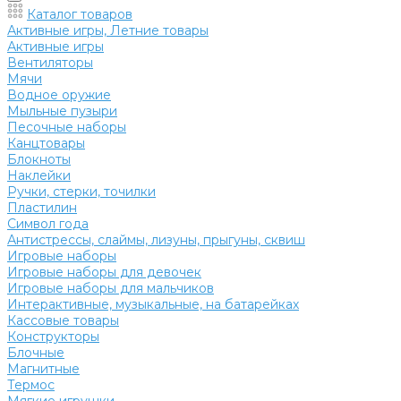
Каталог товаров
Активные игры, Летние товары
Активные игры
Вентиляторы
Мячи
Водное оружие
Мыльные пузыри
Песочные наборы
Канцтовары
Блокноты
Наклейки
Ручки, стерки, точилки
Пластилин
Символ года
Антистрессы, слаймы, лизуны, прыгуны, сквиш
Игровые наборы
Игровые наборы для девочек
Игровые наборы для мальчиков
Интерактивные, музыкальные, на батарейках
Кассовые товары
Конструкторы
Блочные
Магнитные
Термос