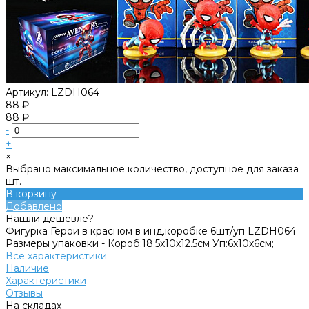
Артикул:
LZDH064
88 ₽
88 ₽
-
+
×
Выбрано максимальное количество, доступное для заказа
шт.
В корзину
Добавлено
Нашли дешевле?
Фигурка Герои в красном в инд.коробке 6шт/уп LZDH064
Размеры упаковки -
Короб:18.5х10х12.5см Уп:6х10х6см;
Все характеристики
Наличие
Характеристики
Отзывы
На складах