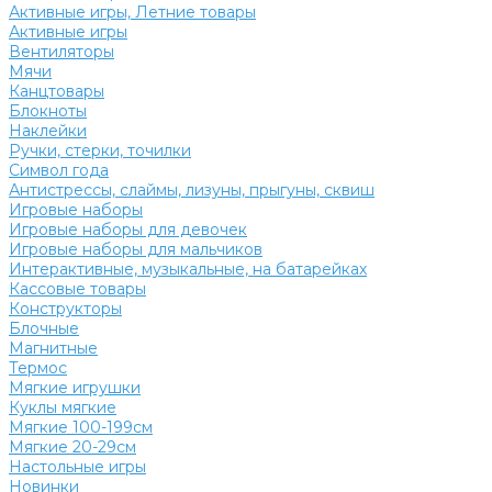
Активные игры, Летние товары
Активные игры
Вентиляторы
Мячи
Канцтовары
Блокноты
Наклейки
Ручки, стерки, точилки
Символ года
Антистрессы, слаймы, лизуны, прыгуны, сквиш
Игровые наборы
Игровые наборы для девочек
Игровые наборы для мальчиков
Интерактивные, музыкальные, на батарейках
Кассовые товары
Конструкторы
Блочные
Магнитные
Термос
Мягкие игрушки
Куклы мягкие
Мягкие 100-199см
Мягкие 20-29см
Настольные игры
Новинки