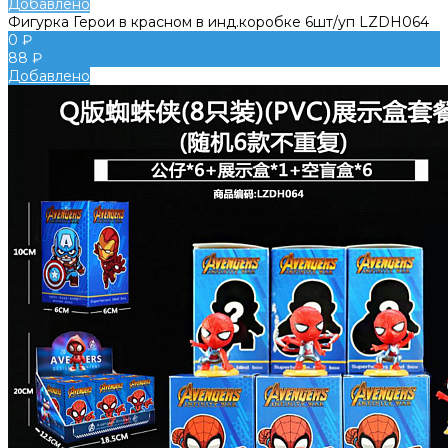
Добавлено
Фигурка Герои в красном в инд.коробке 6шт/уп LZDH064
0 ₽
88 ₽
Добавлено