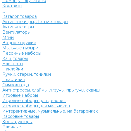
Помощь покупателю
Контакты
...
Каталог товаров
Активные игры, Летние товары
Активные игры
Вентиляторы
Мячи
Водное оружие
Мыльные пузыри
Песочные наборы
Канцтовары
Блокноты
Наклейки
Ручки, стерки, точилки
Пластилин
Символ года
Антистрессы, слаймы, лизуны, прыгуны, сквиш
Игровые наборы
Игровые наборы для девочек
Игровые наборы для мальчиков
Интерактивные, музыкальные, на батарейках
Кассовые товары
Конструкторы
Блочные