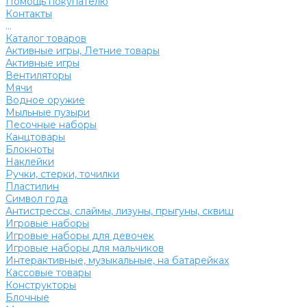
Помощь покупателю
Контакты
...
Каталог товаров
Активные игры, Летние товары
Активные игры
Вентиляторы
Мячи
Водное оружие
Мыльные пузыри
Песочные наборы
Канцтовары
Блокноты
Наклейки
Ручки, стерки, точилки
Пластилин
Символ года
Антистрессы, слаймы, лизуны, прыгуны, сквиш
Игровые наборы
Игровые наборы для девочек
Игровые наборы для мальчиков
Интерактивные, музыкальные, на батарейках
Кассовые товары
Конструкторы
Блочные