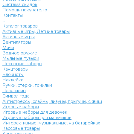
Система скидок
Помощь покупателю
Контакты
...
Каталог товаров
Активные игры, Летние товары
Активные игры
Вентиляторы
Мячи
Водное оружие
Мыльные пузыри
Песочные наборы
Канцтовары
Блокноты
Наклейки
Ручки, стерки, точилки
Пластилин
Символ года
Антистрессы, слаймы, лизуны, прыгуны, сквиш
Игровые наборы
Игровые наборы для девочек
Игровые наборы для мальчиков
Интерактивные, музыкальные, на батарейках
Кассовые товары
Конструкторы