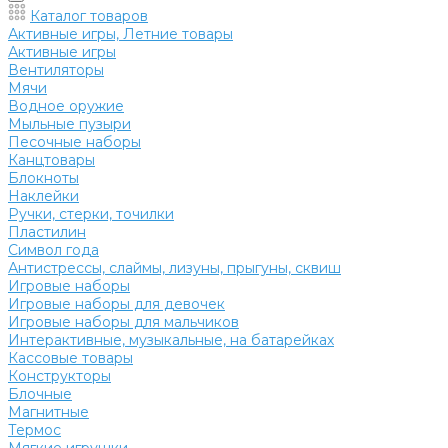
Каталог товаров
Активные игры, Летние товары
Активные игры
Вентиляторы
Мячи
Водное оружие
Мыльные пузыри
Песочные наборы
Канцтовары
Блокноты
Наклейки
Ручки, стерки, точилки
Пластилин
Символ года
Антистрессы, слаймы, лизуны, прыгуны, сквиш
Игровые наборы
Игровые наборы для девочек
Игровые наборы для мальчиков
Интерактивные, музыкальные, на батарейках
Кассовые товары
Конструкторы
Блочные
Магнитные
Термос