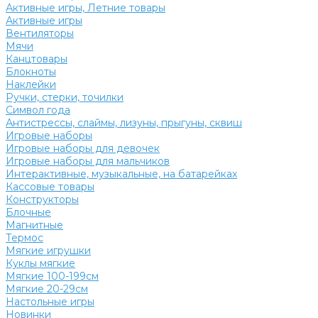
Активные игры, Летние товары
Активные игры
Вентиляторы
Мячи
Канцтовары
Блокноты
Наклейки
Ручки, стерки, точилки
Символ года
Антистрессы, слаймы, лизуны, прыгуны, сквиш
Игровые наборы
Игровые наборы для девочек
Игровые наборы для мальчиков
Интерактивные, музыкальные, на батарейках
Кассовые товары
Конструкторы
Блочные
Магнитные
Термос
Мягкие игрушки
Куклы мягкие
Мягкие 100-199см
Мягкие 20-29см
Настольные игры
Новинки