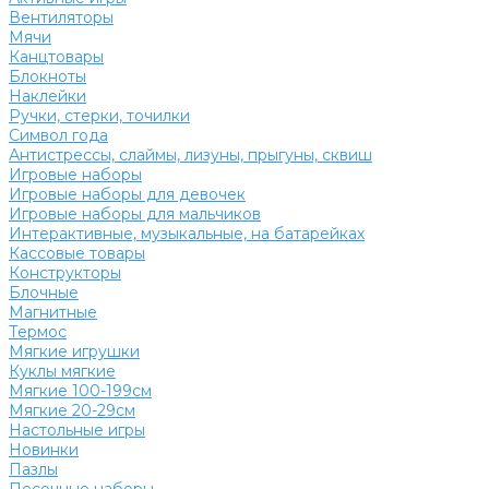
Вентиляторы
Мячи
Канцтовары
Блокноты
Наклейки
Ручки, стерки, точилки
Символ года
Антистрессы, слаймы, лизуны, прыгуны, сквиш
Игровые наборы
Игровые наборы для девочек
Игровые наборы для мальчиков
Интерактивные, музыкальные, на батарейках
Кассовые товары
Конструкторы
Блочные
Магнитные
Термос
Мягкие игрушки
Куклы мягкие
Мягкие 100-199см
Мягкие 20-29см
Настольные игры
Новинки
Пазлы