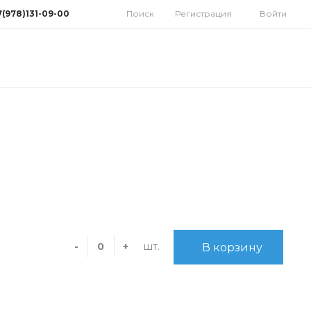
7(978)131-09-00
Поиск
Регистрация
Войти
78)131-09-00
мферополь, ул.
дная 10
орынок)
 9:30-18:00 Cб: 9:00-
 Вс: Выходной
homatoys.ru
шт.
-
+
В корзину