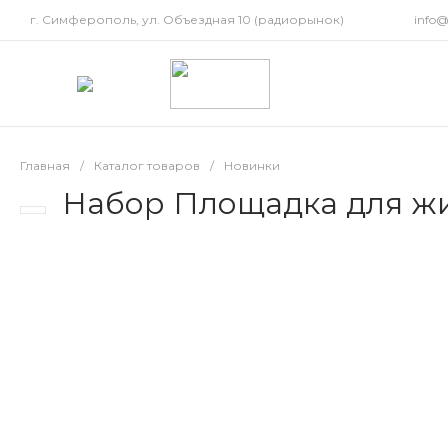
г. Симферополь, ул. Объездная 10 (радиорынок)
info
Главная
/
Каталог товаров
/
Новинки
Набор Площадка для жи