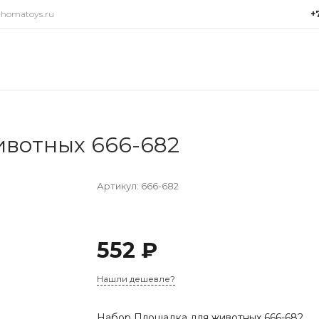
@homatoys.ru
+
+7(9
г. Си
Объез
(ради
Пн-Пт:
15:00
вотных 666-682
info@
Артикул:
666-682
552 ₽
Нашли дешевле?
Набор Площадка для животных 666-682