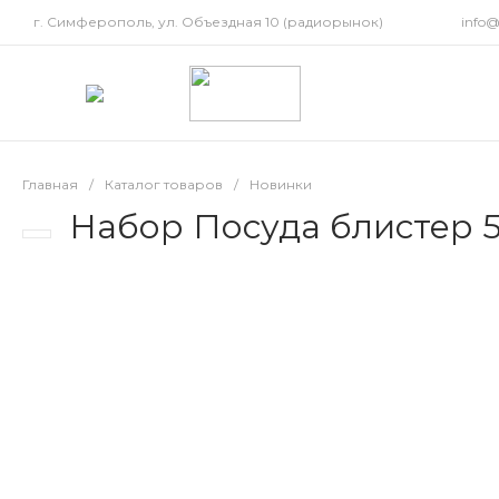
г. Симферополь, ул. Объездная 10 (радиорынок)
info
Главная
/
Каталог товаров
/
Новинки
Набор Посуда блистер 