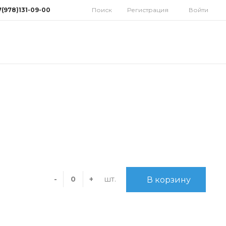
7(978)131-09-00
Поиск
Регистрация
Войти
78)131-09-00
мферополь, ул.
дная 10
орынок)
 9:30-18:00 Cб: 9:00-
 Вс: Выходной
homatoys.ru
шт.
-
+
В корзину