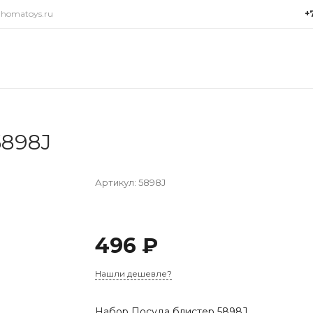
@homatoys.ru
+
+7(9
г. Си
Объез
(ради
Пн-Пт:
15:00
5898J
info@
Артикул:
5898J
496 ₽
Нашли дешевле?
Набор Посуда блистер 5898J