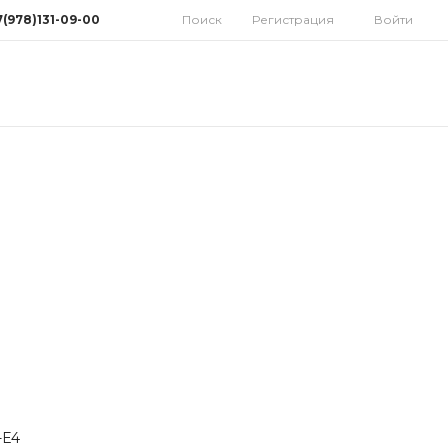
7(978)131-09-00
Поиск
Регистрация
Войти
78)131-09-00
мферополь, ул.
дная 10
орынок)
 9:30-18:00 Cб: 9:00-
 Вс: Выходной
homatoys.ru
-E4