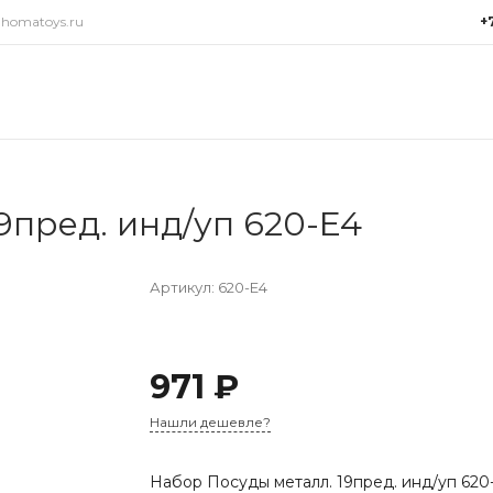
@homatoys.ru
+
+7(9
г. Си
Объез
(ради
Пн-Пт:
15:00
9пред. инд/уп 620-E4
info@
Артикул:
620-E4
971 ₽
Нашли дешевле?
Набор Посуды металл. 19пред. инд/уп 620