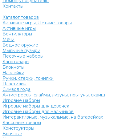
Помощь покупателю
Контакты
...
Каталог товаров
Активные игры, Летние товары
Активные игры
Вентиляторы
Мячи
Водное оружие
Мыльные пузыри
Песочные наборы
Канцтовары
Блокноты
Наклейки
Ручки, стерки, точилки
Пластилин
Символ года
Антистрессы, слаймы, лизуны, прыгуны, сквиш
Игровые наборы
Игровые наборы для девочек
Игровые наборы для мальчиков
Интерактивные, музыкальные, на батарейках
Кассовые товары
Конструкторы
Блочные