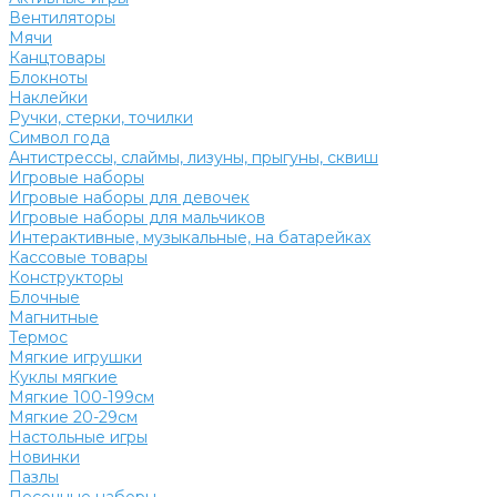
Вентиляторы
Мячи
Канцтовары
Блокноты
Наклейки
Ручки, стерки, точилки
Символ года
Антистрессы, слаймы, лизуны, прыгуны, сквиш
Игровые наборы
Игровые наборы для девочек
Игровые наборы для мальчиков
Интерактивные, музыкальные, на батарейках
Кассовые товары
Конструкторы
Блочные
Магнитные
Термос
Мягкие игрушки
Куклы мягкие
Мягкие 100-199см
Мягкие 20-29см
Настольные игры
Новинки
Пазлы