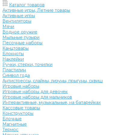
Каталог товаров
Активные игры, Летние товары
Активные игры
Вентиляторы
Мячи
Водное оружие
Мыльные пузыри
Песочные наборы
Канцтовары
Блокноты
Наклейки
Ручки, стерки, точилки
Пластилин
Символ года
Антистрессы, слаймы, лизуны, прыгуны, сквиш
Игровые наборы
Игровые наборы для девочек
Игровые наборы для мальчиков
Интерактивные, музыкальные, на батарейках
Кассовые товары
Конструкторы
Блочные
Магнитные
Термос