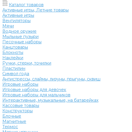
Каталог товаров
Активные игры, Летние товары
Активные игры
Вентиляторы
Мячи
Водное оружие
Мыльные пузыри
Песочные наборы
Канцтовары
Блокноты
Наклейки
Ручки, стерки, точилки
Пластилин
Символ года
Антистрессы, слаймы, лизуны, прыгуны, сквиш
Игровые наборы
Игровые наборы для девочек
Игровые наборы для мальчиков
Интерактивные, музыкальные, на батарейках
Кассовые товары
Конструкторы
Блочные
Магнитные
Термос