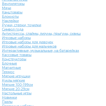
Вентиляторы
Мячи
Канцтовары
Блокноты
Наклейки
Ручки, стерки, точилки
Символ года
Антистрессы, слаймы, лизуны, прыгуны, сквиш
Игровые наборы
Игровые наборы для девочек
Игровые наборы для мальчиков
Интерактивные, музыкальные, на батарейках
Кассовые товары
Конструкторы
Блочные
Магнитные
Термос
Мягкие игрушки
Куклы мягкие
Мягкие 100-199см
Мягкие 20-29см
Настольные игры
Новинки
Пазлы