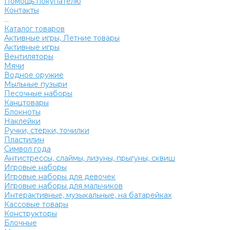
Помощь покупателю
Контакты
...
Каталог товаров
Активные игры, Летние товары
Активные игры
Вентиляторы
Мячи
Водное оружие
Мыльные пузыри
Песочные наборы
Канцтовары
Блокноты
Наклейки
Ручки, стерки, точилки
Пластилин
Символ года
Антистрессы, слаймы, лизуны, прыгуны, сквиш
Игровые наборы
Игровые наборы для девочек
Игровые наборы для мальчиков
Интерактивные, музыкальные, на батарейках
Кассовые товары
Конструкторы
Блочные