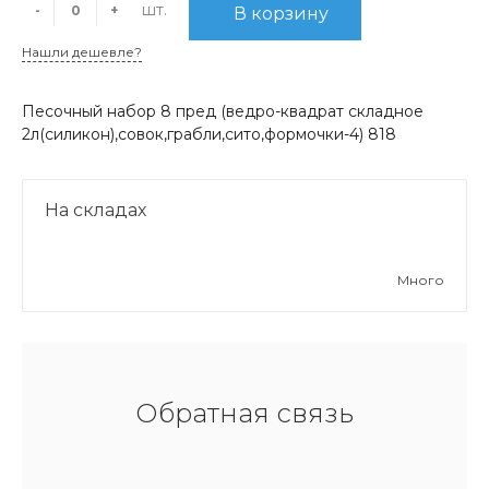
шт.
-
+
В корзину
Нашли дешевле?
Песочный набор 8 пред (ведро-квадрат складное
2л(силикон),совок,грабли,сито,формочки-4) 818
На складах
Много
Обратная связь