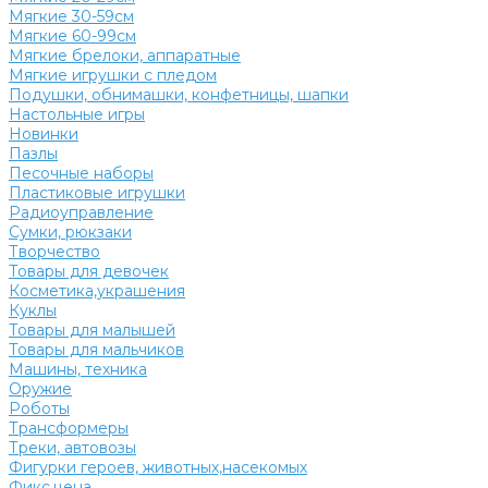
Мягкие 30-59см
Мягкие 60-99см
Мягкие брелоки, аппаратные
Мягкие игрушки с пледом
Подушки, обнимашки, конфетницы, шапки
Настольные игры
Новинки
Пазлы
Песочные наборы
Пластиковые игрушки
Радиоуправление
Сумки, рюкзаки
Творчество
Товары для девочек
Косметика,украшения
Куклы
Товары для малышей
Товары для мальчиков
Машины, техника
Оружие
Роботы
Трансформеры
Треки, автовозы
Фигурки героев, животных,насекомых
Фикс.цена