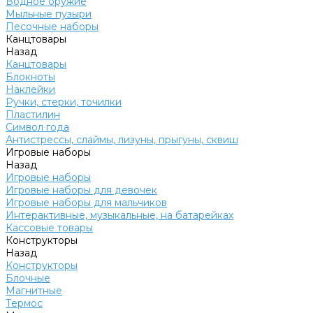
Водное оружие
Мыльные пузыри
Песочные наборы
Канцтовары
Назад
Канцтовары
Блокноты
Наклейки
Ручки, стерки, точилки
Пластилин
Символ года
Антистрессы, слаймы, лизуны, прыгуны, сквиш
Игровые наборы
Назад
Игровые наборы
Игровые наборы для девочек
Игровые наборы для мальчиков
Интерактивные, музыкальные, на батарейках
Кассовые товары
Конструкторы
Назад
Конструкторы
Блочные
Магнитные
Термос