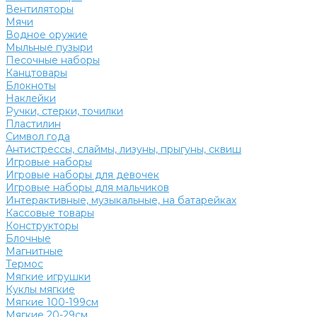
Вентиляторы
Мячи
Водное оружие
Мыльные пузыри
Песочные наборы
Канцтовары
Блокноты
Наклейки
Ручки, стерки, точилки
Пластилин
Символ года
Антистрессы, слаймы, лизуны, прыгуны, сквиш
Игровые наборы
Игровые наборы для девочек
Игровые наборы для мальчиков
Интерактивные, музыкальные, на батарейках
Кассовые товары
Конструкторы
Блочные
Магнитные
Термос
Мягкие игрушки
Куклы мягкие
Мягкие 100-199см
Мягкие 20-29см