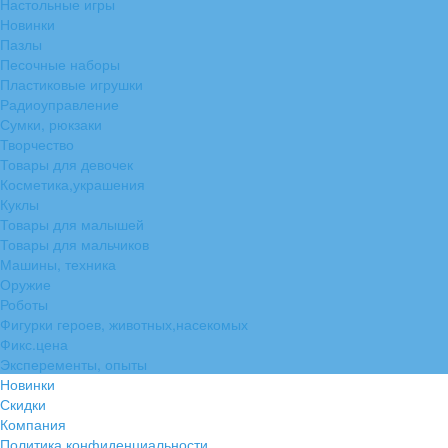
Настольные игры
Новинки
Пазлы
Песочные наборы
Пластиковые игрушки
Радиоуправление
Сумки, рюкзаки
Творчество
Товары для девочек
Косметика,украшения
Куклы
Товары для малышей
Товары для мальчиков
Машины, техника
Оружие
Роботы
Фигурки героев, животных,насекомых
Фикс.цена
Эксперементы, опыты
Новинки
Скидки
Компания
Политика конфиденциальности