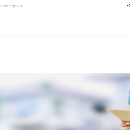
@homatoys.ru
+
+7(9
г. Си
Объез
(ради
Пн-Пт:
15:00
info@