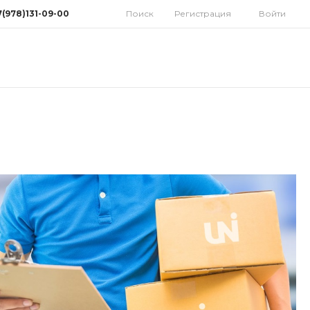
7(978)131-09-00
Поиск
Регистрация
Войти
78)131-09-00
мферополь, ул.
дная 10
орынок)
 9:30-18:00 Cб: 9:00-
 Вс: Выходной
homatoys.ru