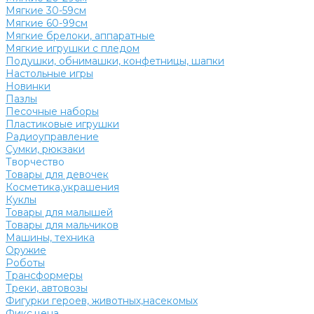
Мягкие 30-59см
Мягкие 60-99см
Мягкие брелоки, аппаратные
Мягкие игрушки с пледом
Подушки, обнимашки, конфетницы, шапки
Настольные игры
Новинки
Пазлы
Песочные наборы
Пластиковые игрушки
Радиоуправление
Сумки, рюкзаки
Творчество
Товары для девочек
Косметика,украшения
Куклы
Товары для малышей
Товары для мальчиков
Машины, техника
Оружие
Роботы
Трансформеры
Треки, автовозы
Фигурки героев, животных,насекомых
Фикс.цена