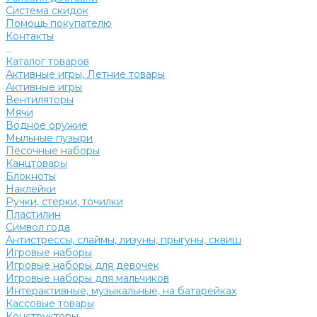
Система скидок
Помощь покупателю
Контакты
...
Каталог товаров
Активные игры, Летние товары
Активные игры
Вентиляторы
Мячи
Водное оружие
Мыльные пузыри
Песочные наборы
Канцтовары
Блокноты
Наклейки
Ручки, стерки, точилки
Пластилин
Символ года
Антистрессы, слаймы, лизуны, прыгуны, сквиш
Игровые наборы
Игровые наборы для девочек
Игровые наборы для мальчиков
Интерактивные, музыкальные, на батарейках
Кассовые товары
Конструкторы