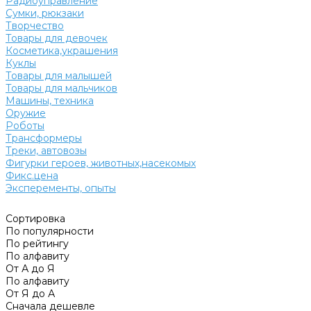
Радиоуправление
Сумки, рюкзаки
Творчество
Товары для девочек
Косметика,украшения
Куклы
Товары для малышей
Товары для мальчиков
Машины, техника
Оружие
Роботы
Трансформеры
Треки, автовозы
Фигурки героев, животных,насекомых
Фикс.цена
Эксперементы, опыты
Сортировка
По популярности
По рейтингу
По алфавиту
От А до Я
По алфавиту
От Я до А
Сначала дешевле