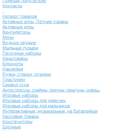
Помощь покупателю
Контакты
...
Каталог товаров
Активные игры, Летние товары
Активные игры
Вентиляторы
Мячи
Водное оружие
Мыльные пузыри
Песочные наборы
Канцтовары
Блокноты
Наклейки
Ручки, стерки, точилки
Пластилин
Символ года
Антистрессы, слаймы, лизуны, прыгуны, сквиш
Игровые наборы
Игровые наборы для девочек
Игровые наборы для мальчиков
Интерактивные, музыкальные, на батарейках
Кассовые товары
Конструкторы
Блочные