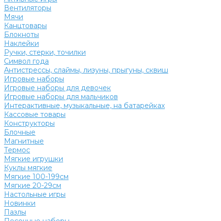
Вентиляторы
Мячи
Канцтовары
Блокноты
Наклейки
Ручки, стерки, точилки
Символ года
Антистрессы, слаймы, лизуны, прыгуны, сквиш
Игровые наборы
Игровые наборы для девочек
Игровые наборы для мальчиков
Интерактивные, музыкальные, на батарейках
Кассовые товары
Конструкторы
Блочные
Магнитные
Термос
Мягкие игрушки
Куклы мягкие
Мягкие 100-199см
Мягкие 20-29см
Настольные игры
Новинки
Пазлы