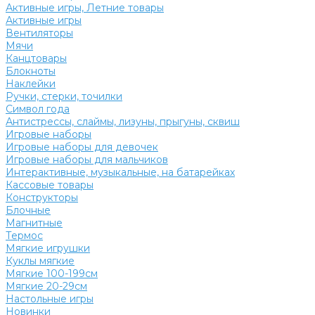
Активные игры, Летние товары
Активные игры
Вентиляторы
Мячи
Канцтовары
Блокноты
Наклейки
Ручки, стерки, точилки
Символ года
Антистрессы, слаймы, лизуны, прыгуны, сквиш
Игровые наборы
Игровые наборы для девочек
Игровые наборы для мальчиков
Интерактивные, музыкальные, на батарейках
Кассовые товары
Конструкторы
Блочные
Магнитные
Термос
Мягкие игрушки
Куклы мягкие
Мягкие 100-199см
Мягкие 20-29см
Настольные игры
Новинки