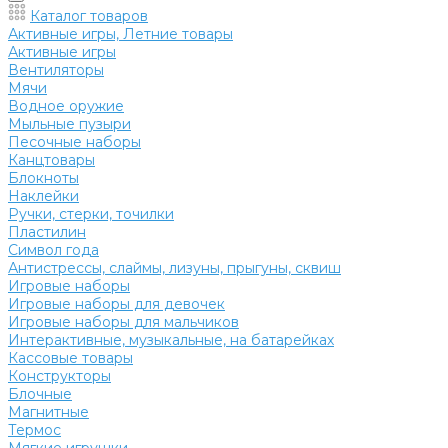
Каталог товаров
Активные игры, Летние товары
Активные игры
Вентиляторы
Мячи
Водное оружие
Мыльные пузыри
Песочные наборы
Канцтовары
Блокноты
Наклейки
Ручки, стерки, точилки
Пластилин
Символ года
Антистрессы, слаймы, лизуны, прыгуны, сквиш
Игровые наборы
Игровые наборы для девочек
Игровые наборы для мальчиков
Интерактивные, музыкальные, на батарейках
Кассовые товары
Конструкторы
Блочные
Магнитные
Термос