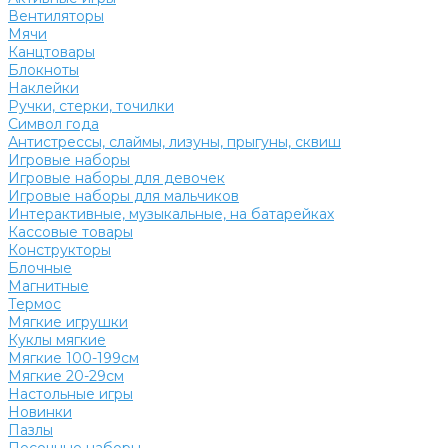
Вентиляторы
Мячи
Канцтовары
Блокноты
Наклейки
Ручки, стерки, точилки
Символ года
Антистрессы, слаймы, лизуны, прыгуны, сквиш
Игровые наборы
Игровые наборы для девочек
Игровые наборы для мальчиков
Интерактивные, музыкальные, на батарейках
Кассовые товары
Конструкторы
Блочные
Магнитные
Термос
Мягкие игрушки
Куклы мягкие
Мягкие 100-199см
Мягкие 20-29см
Настольные игры
Новинки
Пазлы