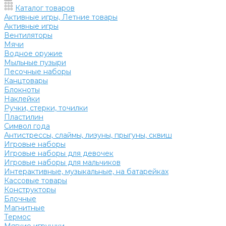
Каталог товаров
Активные игры, Летние товары
Активные игры
Вентиляторы
Мячи
Водное оружие
Мыльные пузыри
Песочные наборы
Канцтовары
Блокноты
Наклейки
Ручки, стерки, точилки
Пластилин
Символ года
Антистрессы, слаймы, лизуны, прыгуны, сквиш
Игровые наборы
Игровые наборы для девочек
Игровые наборы для мальчиков
Интерактивные, музыкальные, на батарейках
Кассовые товары
Конструкторы
Блочные
Магнитные
Термос