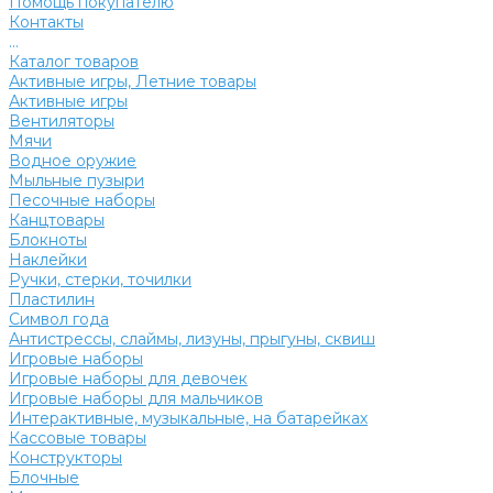
Помощь покупателю
Контакты
...
Каталог товаров
Активные игры, Летние товары
Активные игры
Вентиляторы
Мячи
Водное оружие
Мыльные пузыри
Песочные наборы
Канцтовары
Блокноты
Наклейки
Ручки, стерки, точилки
Пластилин
Символ года
Антистрессы, слаймы, лизуны, прыгуны, сквиш
Игровые наборы
Игровые наборы для девочек
Игровые наборы для мальчиков
Интерактивные, музыкальные, на батарейках
Кассовые товары
Конструкторы
Блочные