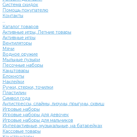
Система скидок
Помощь покупателю
Контакты
...
Каталог товаров
Активные игры, Летние товары
Активные игры
Вентиляторы
Мячи
Водное оружие
Мыльные пузыри
Песочные наборы
Канцтовары
Блокноты
Наклейки
Ручки, стерки, точилки
Пластилин
Символ года
Антистрессы, слаймы, лизуны, прыгуны, сквиш
Игровые наборы
Игровые наборы для девочек
Игровые наборы для мальчиков
Интерактивные, музыкальные, на батарейках
Кассовые товары
Конструкторы