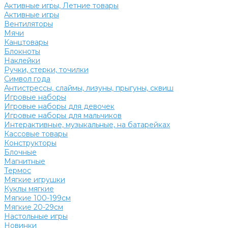
Активные игры, Летние товары
Активные игры
Вентиляторы
Мячи
Канцтовары
Блокноты
Наклейки
Ручки, стерки, точилки
Символ года
Антистрессы, слаймы, лизуны, прыгуны, сквиш
Игровые наборы
Игровые наборы для девочек
Игровые наборы для мальчиков
Интерактивные, музыкальные, на батарейках
Кассовые товары
Конструкторы
Блочные
Магнитные
Термос
Мягкие игрушки
Куклы мягкие
Мягкие 100-199см
Мягкие 20-29см
Настольные игры
Новинки