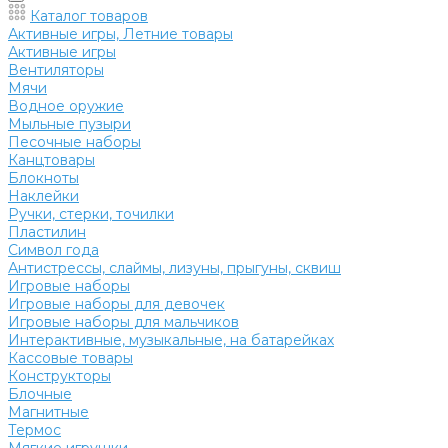
Каталог товаров
Активные игры, Летние товары
Активные игры
Вентиляторы
Мячи
Водное оружие
Мыльные пузыри
Песочные наборы
Канцтовары
Блокноты
Наклейки
Ручки, стерки, точилки
Пластилин
Символ года
Антистрессы, слаймы, лизуны, прыгуны, сквиш
Игровые наборы
Игровые наборы для девочек
Игровые наборы для мальчиков
Интерактивные, музыкальные, на батарейках
Кассовые товары
Конструкторы
Блочные
Магнитные
Термос