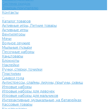
Система скидок
Помощь покупателю
Контакты
...
Каталог товаров
Активные игры, Летние товары
Активные игры
Вентиляторы
Мячи
Водное оружие
Мыльные пузыри
Песочные наборы
Канцтовары
Блокноты
Наклейки
Ручки, стерки, точилки
Пластилин
Символ года
Антистрессы, слаймы, лизуны, прыгуны, сквиш
Игровые наборы
Игровые наборы для девочек
Игровые наборы для мальчиков
Интерактивные, музыкальные, на батарейках
Кассовые товары
Конструкторы