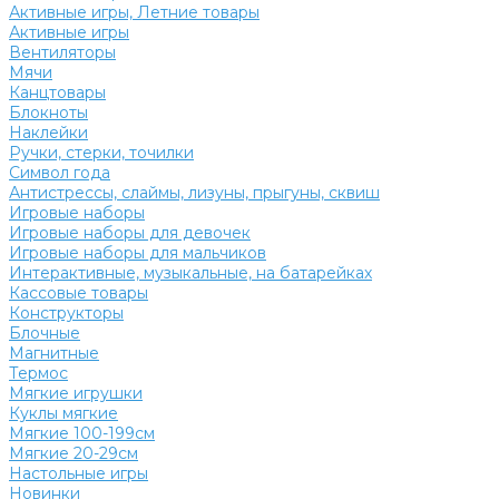
Активные игры, Летние товары
Активные игры
Вентиляторы
Мячи
Канцтовары
Блокноты
Наклейки
Ручки, стерки, точилки
Символ года
Антистрессы, слаймы, лизуны, прыгуны, сквиш
Игровые наборы
Игровые наборы для девочек
Игровые наборы для мальчиков
Интерактивные, музыкальные, на батарейках
Кассовые товары
Конструкторы
Блочные
Магнитные
Термос
Мягкие игрушки
Куклы мягкие
Мягкие 100-199см
Мягкие 20-29см
Настольные игры
Новинки