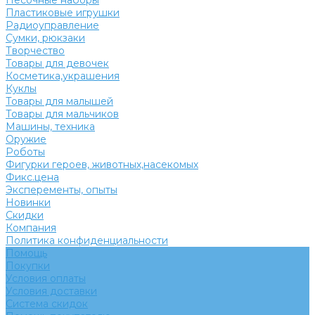
Песочные наборы
Пластиковые игрушки
Радиоуправление
Сумки, рюкзаки
Творчество
Товары для девочек
Косметика,украшения
Куклы
Товары для малышей
Товары для мальчиков
Машины, техника
Оружие
Роботы
Фигурки героев, животных,насекомых
Фикс.цена
Эксперементы, опыты
Новинки
Скидки
Компания
Политика конфиденциальности
Помощь
Покупки
Условия оплаты
Условия доставки
Система скидок