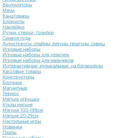
Вентиляторы
Мячи
Канцтовары
Блокноты
Наклейки
Ручки, стерки, точилки
Символ года
Антистрессы, слаймы, лизуны, прыгуны, сквиш
Игровые наборы
Игровые наборы для девочек
Игровые наборы для мальчиков
Интерактивные, музыкальные, на батарейках
Кассовые товары
Конструкторы
Блочные
Магнитные
Термос
Мягкие игрушки
Куклы мягкие
Мягкие 100-199см
Мягкие 20-29см
Настольные игры
Новинки
Пазлы