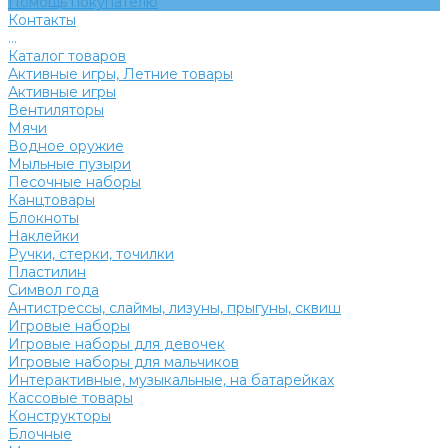
Помощь покупателю
Контакты
...
Каталог товаров
Активные игры, Летние товары
Активные игры
Вентиляторы
Мячи
Водное оружие
Мыльные пузыри
Песочные наборы
Канцтовары
Блокноты
Наклейки
Ручки, стерки, точилки
Пластилин
Символ года
Антистрессы, слаймы, лизуны, прыгуны, сквиш
Игровые наборы
Игровые наборы для девочек
Игровые наборы для мальчиков
Интерактивные, музыкальные, на батарейках
Кассовые товары
Конструкторы
Блочные