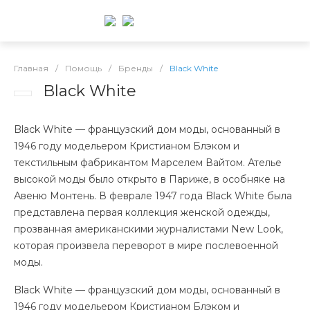
Главная
/
Помощь
/
Бренды
/
Black White
Black White
Black White — французский дом моды, основанный в
1946 году модельером Кристианом Блэком и
текстильным фабрикантом Марселем Вайтом. Ателье
высокой моды было открыто в Париже, в особняке на
Авеню Монтень. В феврале 1947 года Black White была
представлена первая коллекция женской одежды,
прозванная американскими журналистами New Look,
которая произвела переворот в мире послевоенной
моды.
Black White — французский дом моды, основанный в
1946 году модельером Кристианом Блэком и