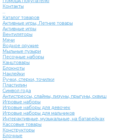
Помощь покупателю
Контакты
...
Каталог товаров
Активные игры, Летние товары
Активные игры
Вентиляторы
Мячи
Водное оружие
Мыльные пузыри
Песочные наборы
Канцтовары
Блокноты
Наклейки
Ручки, стерки, точилки
Пластилин
Символ года
Антистрессы, слаймы, лизуны, прыгуны, сквиш
Игровые наборы
Игровые наборы для девочек
Игровые наборы для мальчиков
Интерактивные, музыкальные, на батарейках
Кассовые товары
Конструкторы
Блочные