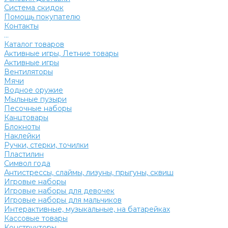
Система скидок
Помощь покупателю
Контакты
...
Каталог товаров
Активные игры, Летние товары
Активные игры
Вентиляторы
Мячи
Водное оружие
Мыльные пузыри
Песочные наборы
Канцтовары
Блокноты
Наклейки
Ручки, стерки, точилки
Пластилин
Символ года
Антистрессы, слаймы, лизуны, прыгуны, сквиш
Игровые наборы
Игровые наборы для девочек
Игровые наборы для мальчиков
Интерактивные, музыкальные, на батарейках
Кассовые товары
Конструкторы