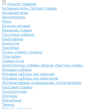
Каталог товаров
Активные игры, Летние товары
Активные игры
Вентиляторы
Мячи
Водное оружие
Мыльные пузыри
Песочные наборы
Канцтовары
Блокноты
Наклейки
Ручки, стерки, точилки
Пластилин
Символ года
Антистрессы, слаймы, лизуны, прыгуны, сквиш
Игровые наборы
Игровые наборы для девочек
Игровые наборы для мальчиков
Интерактивные, музыкальные, на батарейках
Кассовые товары
Конструкторы
Блочные
Магнитные
Термос