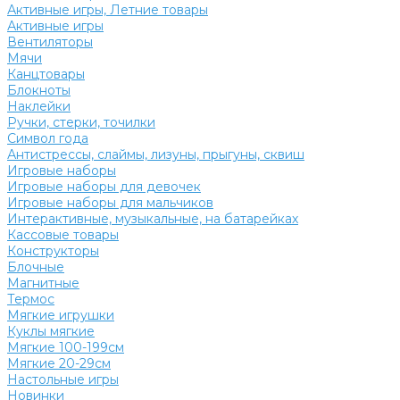
Активные игры, Летние товары
Активные игры
Вентиляторы
Мячи
Канцтовары
Блокноты
Наклейки
Ручки, стерки, точилки
Символ года
Антистрессы, слаймы, лизуны, прыгуны, сквиш
Игровые наборы
Игровые наборы для девочек
Игровые наборы для мальчиков
Интерактивные, музыкальные, на батарейках
Кассовые товары
Конструкторы
Блочные
Магнитные
Термос
Мягкие игрушки
Куклы мягкие
Мягкие 100-199см
Мягкие 20-29см
Настольные игры
Новинки