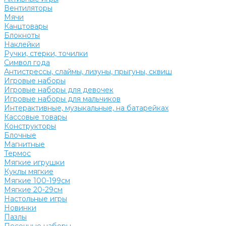
Вентиляторы
Мячи
Канцтовары
Блокноты
Наклейки
Ручки, стерки, точилки
Символ года
Антистрессы, слаймы, лизуны, прыгуны, сквиш
Игровые наборы
Игровые наборы для девочек
Игровые наборы для мальчиков
Интерактивные, музыкальные, на батарейках
Кассовые товары
Конструкторы
Блочные
Магнитные
Термос
Мягкие игрушки
Куклы мягкие
Мягкие 100-199см
Мягкие 20-29см
Настольные игры
Новинки
Пазлы