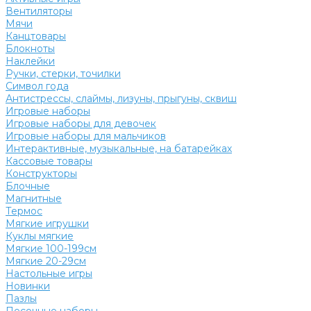
Вентиляторы
Мячи
Канцтовары
Блокноты
Наклейки
Ручки, стерки, точилки
Символ года
Антистрессы, слаймы, лизуны, прыгуны, сквиш
Игровые наборы
Игровые наборы для девочек
Игровые наборы для мальчиков
Интерактивные, музыкальные, на батарейках
Кассовые товары
Конструкторы
Блочные
Магнитные
Термос
Мягкие игрушки
Куклы мягкие
Мягкие 100-199см
Мягкие 20-29см
Настольные игры
Новинки
Пазлы