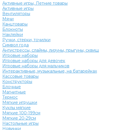
Активные игры, Летние товары
Активные игры
Вентиляторы
Мячи
Канцтовары
Блокноты
Наклейки
Ручки, стерки, точилки
Символ года
Антистрессы, слаймы, лизуны, прыгуны, сквиш
Игровые наборы
Игровые наборы для девочек
Игровые наборы для мальчиков
Интерактивные, музыкальные, на батарейках
Кассовые товары
Конструкторы
Блочные
Магнитные
Термос
Мягкие игрушки
Куклы мягкие
Мягкие 100-199см
Мягкие 20-29см
Настольные игры
Новинки