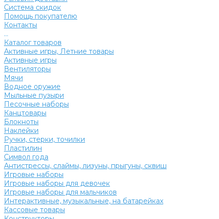
Система скидок
Помощь покупателю
Контакты
...
Каталог товаров
Активные игры, Летние товары
Активные игры
Вентиляторы
Мячи
Водное оружие
Мыльные пузыри
Песочные наборы
Канцтовары
Блокноты
Наклейки
Ручки, стерки, точилки
Пластилин
Символ года
Антистрессы, слаймы, лизуны, прыгуны, сквиш
Игровые наборы
Игровые наборы для девочек
Игровые наборы для мальчиков
Интерактивные, музыкальные, на батарейках
Кассовые товары
Конструкторы