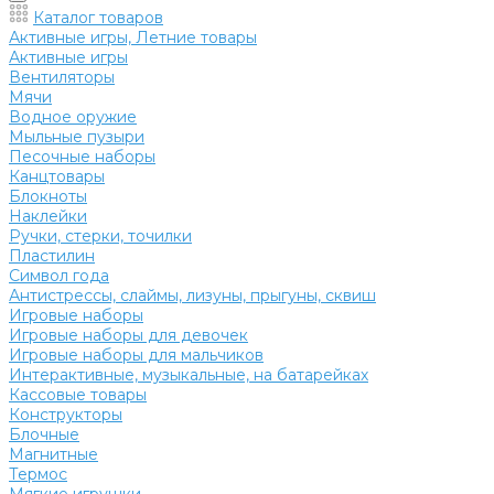
Каталог товаров
Активные игры, Летние товары
Активные игры
Вентиляторы
Мячи
Водное оружие
Мыльные пузыри
Песочные наборы
Канцтовары
Блокноты
Наклейки
Ручки, стерки, точилки
Пластилин
Символ года
Антистрессы, слаймы, лизуны, прыгуны, сквиш
Игровые наборы
Игровые наборы для девочек
Игровые наборы для мальчиков
Интерактивные, музыкальные, на батарейках
Кассовые товары
Конструкторы
Блочные
Магнитные
Термос