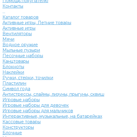
Помощь покупателю
Контакты
...
Каталог товаров
Активные игры, Летние товары
Активные игры
Вентиляторы
Мячи
Водное оружие
Мыльные пузыри
Песочные наборы
Канцтовары
Блокноты
Наклейки
Ручки, стерки, точилки
Пластилин
Символ года
Антистрессы, слаймы, лизуны, прыгуны, сквиш
Игровые наборы
Игровые наборы для девочек
Игровые наборы для мальчиков
Интерактивные, музыкальные, на батарейках
Кассовые товары
Конструкторы
Блочные