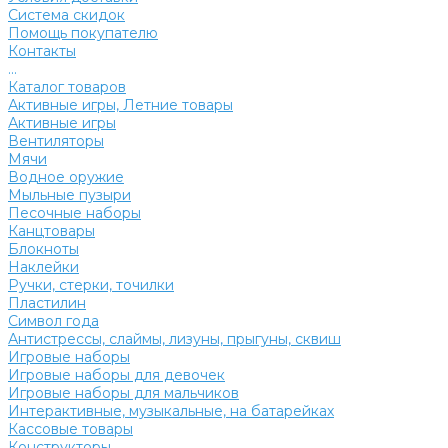
Система скидок
Помощь покупателю
Контакты
...
Каталог товаров
Активные игры, Летние товары
Активные игры
Вентиляторы
Мячи
Водное оружие
Мыльные пузыри
Песочные наборы
Канцтовары
Блокноты
Наклейки
Ручки, стерки, точилки
Пластилин
Символ года
Антистрессы, слаймы, лизуны, прыгуны, сквиш
Игровые наборы
Игровые наборы для девочек
Игровые наборы для мальчиков
Интерактивные, музыкальные, на батарейках
Кассовые товары
Конструкторы