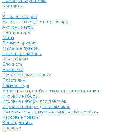
Помощь покупателю
Контакты
...
Каталог товаров
Активные игры, Летние товары
Активные игры
Вентиляторы
Мячи
Водное оружие
Мыльные пузыри
Песочные наборы
Канцтовары
Блокноты
Наклейки
Ручки, стерки, точилки
Пластилин
Символ года
Антистрессы, слаймы, лизуны, прыгуны, сквиш
Игровые наборы
Игровые наборы для девочек
Игровые наборы для мальчиков
Интерактивные, музыкальные, на батарейках
Кассовые товары
Конструкторы
Блочные