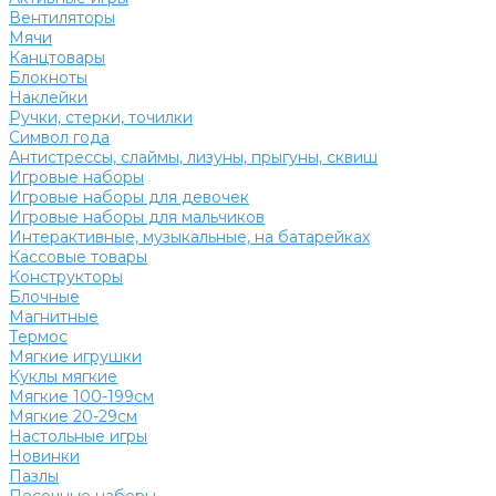
Вентиляторы
Мячи
Канцтовары
Блокноты
Наклейки
Ручки, стерки, точилки
Символ года
Антистрессы, слаймы, лизуны, прыгуны, сквиш
Игровые наборы
Игровые наборы для девочек
Игровые наборы для мальчиков
Интерактивные, музыкальные, на батарейках
Кассовые товары
Конструкторы
Блочные
Магнитные
Термос
Мягкие игрушки
Куклы мягкие
Мягкие 100-199см
Мягкие 20-29см
Настольные игры
Новинки
Пазлы