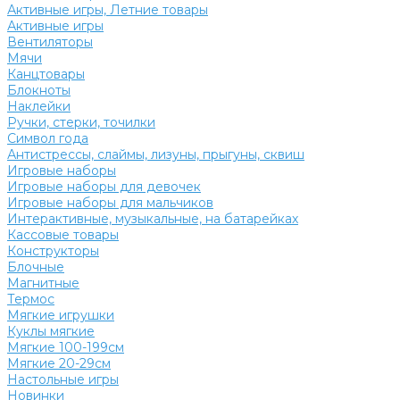
Активные игры, Летние товары
Активные игры
Вентиляторы
Мячи
Канцтовары
Блокноты
Наклейки
Ручки, стерки, точилки
Символ года
Антистрессы, слаймы, лизуны, прыгуны, сквиш
Игровые наборы
Игровые наборы для девочек
Игровые наборы для мальчиков
Интерактивные, музыкальные, на батарейках
Кассовые товары
Конструкторы
Блочные
Магнитные
Термос
Мягкие игрушки
Куклы мягкие
Мягкие 100-199см
Мягкие 20-29см
Настольные игры
Новинки