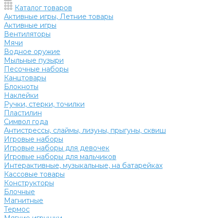
Каталог товаров
Активные игры, Летние товары
Активные игры
Вентиляторы
Мячи
Водное оружие
Мыльные пузыри
Песочные наборы
Канцтовары
Блокноты
Наклейки
Ручки, стерки, точилки
Пластилин
Символ года
Антистрессы, слаймы, лизуны, прыгуны, сквиш
Игровые наборы
Игровые наборы для девочек
Игровые наборы для мальчиков
Интерактивные, музыкальные, на батарейках
Кассовые товары
Конструкторы
Блочные
Магнитные
Термос