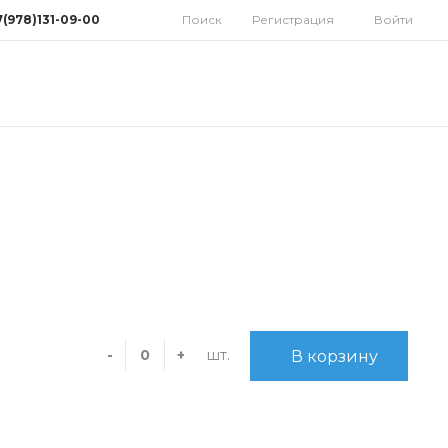
7(978)131-09-00
Поиск
Регистрация
Войти
78)131-09-00
мферополь, ул.
дная 10
орынок)
 9:30-18:00 Cб: 9:00-
 Вс: Выходной
homatoys.ru
шт.
-
+
В корзину