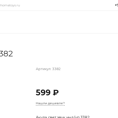
@homatoys.ru
+
+7(9
г. Си
Объез
(ради
Пн-Пт:
15:00
3382
info@
Артикул:
3382
599 ₽
Нашли дешевле?
Акула свет,звук инд/уп 3382