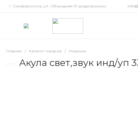
г. Симферополь, ул. Объездная 10 (радиорынок)
info
Главная
/
Каталог товаров
/
Новинки
Акула свет,звук инд/уп 