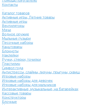
Помощь покупателю
Контакты
...
Каталог товаров
Активные игры, Летние товары
Активные игры
Вентиляторы
Мячи
Водное оружие
Мыльные пузыри
Песочные наборы
Канцтовары
Блокноты
Наклейки
Ручки, стерки, точилки
Пластилин
Символ года
Антистрессы, слаймы, лизуны, прыгуны, сквиш
Игровые наборы
Игровые наборы для девочек
Игровые наборы для мальчиков
Интерактивные, музыкальные, на батарейках
Кассовые товары
Конструкторы
Блочные