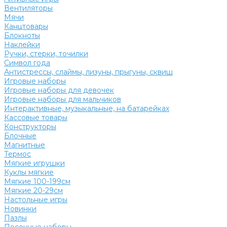
Вентиляторы
Мячи
Канцтовары
Блокноты
Наклейки
Ручки, стерки, точилки
Символ года
Антистрессы, слаймы, лизуны, прыгуны, сквиш
Игровые наборы
Игровые наборы для девочек
Игровые наборы для мальчиков
Интерактивные, музыкальные, на батарейках
Кассовые товары
Конструкторы
Блочные
Магнитные
Термос
Мягкие игрушки
Куклы мягкие
Мягкие 100-199см
Мягкие 20-29см
Настольные игры
Новинки
Пазлы