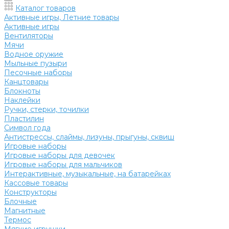
Каталог товаров
Активные игры, Летние товары
Активные игры
Вентиляторы
Мячи
Водное оружие
Мыльные пузыри
Песочные наборы
Канцтовары
Блокноты
Наклейки
Ручки, стерки, точилки
Пластилин
Символ года
Антистрессы, слаймы, лизуны, прыгуны, сквиш
Игровые наборы
Игровые наборы для девочек
Игровые наборы для мальчиков
Интерактивные, музыкальные, на батарейках
Кассовые товары
Конструкторы
Блочные
Магнитные
Термос