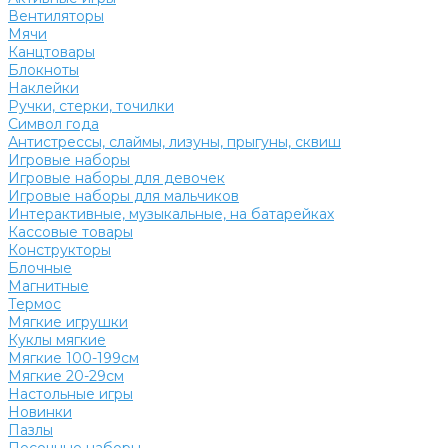
Вентиляторы
Мячи
Канцтовары
Блокноты
Наклейки
Ручки, стерки, точилки
Символ года
Антистрессы, слаймы, лизуны, прыгуны, сквиш
Игровые наборы
Игровые наборы для девочек
Игровые наборы для мальчиков
Интерактивные, музыкальные, на батарейках
Кассовые товары
Конструкторы
Блочные
Магнитные
Термос
Мягкие игрушки
Куклы мягкие
Мягкие 100-199см
Мягкие 20-29см
Настольные игры
Новинки
Пазлы