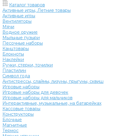
Каталог товаров
Активные игры, Летние товары
Активные игры
Вентиляторы
Мячи
Водное оружие
Мыльные пузыри
Песочные наборы
Канцтовары
Блокноты
Наклейки
Ручки, стерки, точилки
Пластилин
Символ года
Антистрессы, слаймы, лизуны, прыгуны, сквиш
Игровые наборы
Игровые наборы для девочек
Игровые наборы для мальчиков
Интерактивные, музыкальные, на батарейках
Кассовые товары
Конструкторы
Блочные
Магнитные
Термос