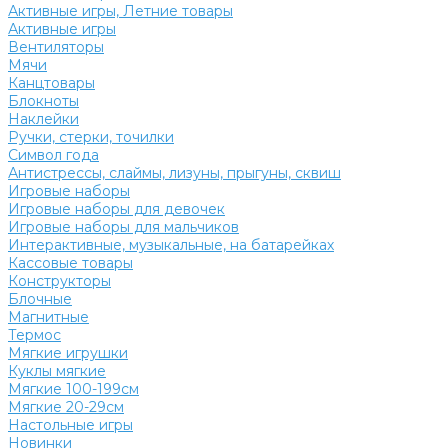
Активные игры, Летние товары
Активные игры
Вентиляторы
Мячи
Канцтовары
Блокноты
Наклейки
Ручки, стерки, точилки
Символ года
Антистрессы, слаймы, лизуны, прыгуны, сквиш
Игровые наборы
Игровые наборы для девочек
Игровые наборы для мальчиков
Интерактивные, музыкальные, на батарейках
Кассовые товары
Конструкторы
Блочные
Магнитные
Термос
Мягкие игрушки
Куклы мягкие
Мягкие 100-199см
Мягкие 20-29см
Настольные игры
Новинки