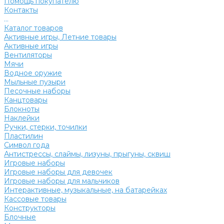
Помощь покупателю
Контакты
...
Каталог товаров
Активные игры, Летние товары
Активные игры
Вентиляторы
Мячи
Водное оружие
Мыльные пузыри
Песочные наборы
Канцтовары
Блокноты
Наклейки
Ручки, стерки, точилки
Пластилин
Символ года
Антистрессы, слаймы, лизуны, прыгуны, сквиш
Игровые наборы
Игровые наборы для девочек
Игровые наборы для мальчиков
Интерактивные, музыкальные, на батарейках
Кассовые товары
Конструкторы
Блочные