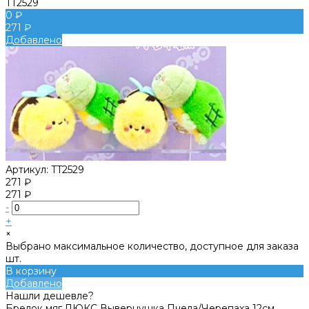
TT2529
0 ₽
271 ₽
Добавлено
Артикул:
TT2529
271 ₽
271 ₽
-
+
×
Выбрано максимальное количество, доступное для заказа
шт.
В корзину
Добавлено
Нашли дешевле?
Брелок мяг.ЛЮКС Вывернушка Пчела/Черепаха 12см