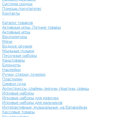
Система скидок
Помощь покупателю
Контакты
...
Каталог товаров
Активные игры, Летние товары
Активные игры
Вентиляторы
Мячи
Водное оружие
Мыльные пузыри
Песочные наборы
Канцтовары
Блокноты
Наклейки
Ручки, стерки, точилки
Пластилин
Символ года
Антистрессы, слаймы, лизуны, прыгуны, сквиш
Игровые наборы
Игровые наборы для девочек
Игровые наборы для мальчиков
Интерактивные, музыкальные, на батарейках
Кассовые товары
Конструкторы