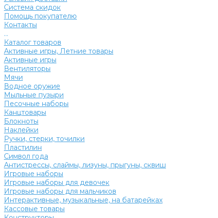
Система скидок
Помощь покупателю
Контакты
...
Каталог товаров
Активные игры, Летние товары
Активные игры
Вентиляторы
Мячи
Водное оружие
Мыльные пузыри
Песочные наборы
Канцтовары
Блокноты
Наклейки
Ручки, стерки, точилки
Пластилин
Символ года
Антистрессы, слаймы, лизуны, прыгуны, сквиш
Игровые наборы
Игровые наборы для девочек
Игровые наборы для мальчиков
Интерактивные, музыкальные, на батарейках
Кассовые товары
Конструкторы