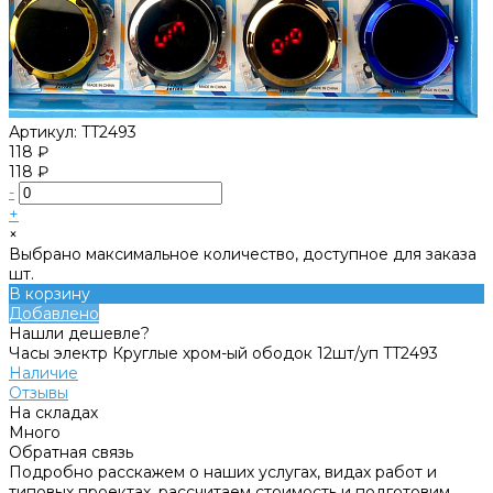
Артикул:
TT2493
118 ₽
118 ₽
-
+
×
Выбрано максимальное количество, доступное для заказа
шт.
В корзину
Добавлено
Нашли дешевле?
Часы электр Круглые хром-ый ободок 12шт/уп TT2493
Наличие
Отзывы
На складах
Много
Обратная связь
Подробно расскажем о наших услугах, видах работ и
типовых проектах, рассчитаем стоимость и подготовим