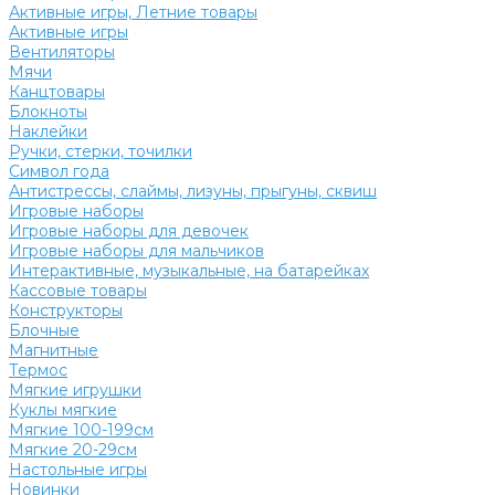
Активные игры, Летние товары
Активные игры
Вентиляторы
Мячи
Канцтовары
Блокноты
Наклейки
Ручки, стерки, точилки
Символ года
Антистрессы, слаймы, лизуны, прыгуны, сквиш
Игровые наборы
Игровые наборы для девочек
Игровые наборы для мальчиков
Интерактивные, музыкальные, на батарейках
Кассовые товары
Конструкторы
Блочные
Магнитные
Термос
Мягкие игрушки
Куклы мягкие
Мягкие 100-199см
Мягкие 20-29см
Настольные игры
Новинки