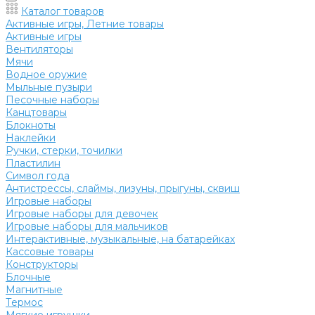
Каталог товаров
Активные игры, Летние товары
Активные игры
Вентиляторы
Мячи
Водное оружие
Мыльные пузыри
Песочные наборы
Канцтовары
Блокноты
Наклейки
Ручки, стерки, точилки
Пластилин
Символ года
Антистрессы, слаймы, лизуны, прыгуны, сквиш
Игровые наборы
Игровые наборы для девочек
Игровые наборы для мальчиков
Интерактивные, музыкальные, на батарейках
Кассовые товары
Конструкторы
Блочные
Магнитные
Термос