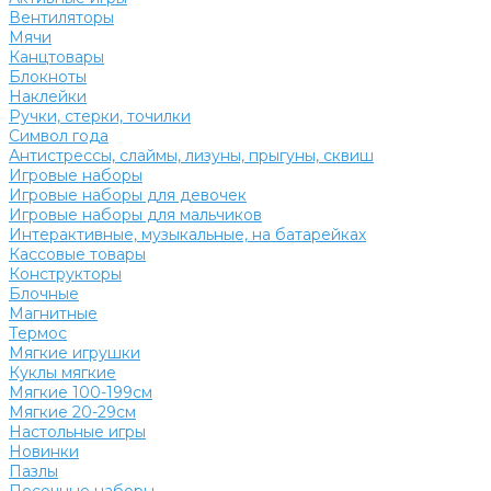
Вентиляторы
Мячи
Канцтовары
Блокноты
Наклейки
Ручки, стерки, точилки
Символ года
Антистрессы, слаймы, лизуны, прыгуны, сквиш
Игровые наборы
Игровые наборы для девочек
Игровые наборы для мальчиков
Интерактивные, музыкальные, на батарейках
Кассовые товары
Конструкторы
Блочные
Магнитные
Термос
Мягкие игрушки
Куклы мягкие
Мягкие 100-199см
Мягкие 20-29см
Настольные игры
Новинки
Пазлы