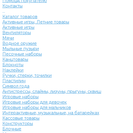
Помощь покупателю
Контакты
...
Каталог товаров
Активные игры, Летние товары
Активные игры
Вентиляторы
Мячи
Водное оружие
Мыльные пузыри
Песочные наборы
Канцтовары
Блокноты
Наклейки
Ручки, стерки, точилки
Пластилин
Символ года
Антистрессы, слаймы, лизуны, прыгуны, сквиш
Игровые наборы
Игровые наборы для девочек
Игровые наборы для мальчиков
Интерактивные, музыкальные, на батарейках
Кассовые товары
Конструкторы
Блочные