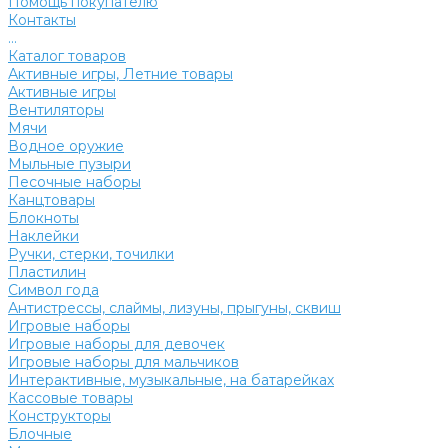
Помощь покупателю
Контакты
...
Каталог товаров
Активные игры, Летние товары
Активные игры
Вентиляторы
Мячи
Водное оружие
Мыльные пузыри
Песочные наборы
Канцтовары
Блокноты
Наклейки
Ручки, стерки, точилки
Пластилин
Символ года
Антистрессы, слаймы, лизуны, прыгуны, сквиш
Игровые наборы
Игровые наборы для девочек
Игровые наборы для мальчиков
Интерактивные, музыкальные, на батарейках
Кассовые товары
Конструкторы
Блочные