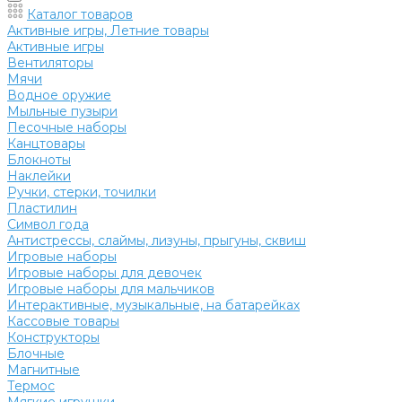
Каталог товаров
Активные игры, Летние товары
Активные игры
Вентиляторы
Мячи
Водное оружие
Мыльные пузыри
Песочные наборы
Канцтовары
Блокноты
Наклейки
Ручки, стерки, точилки
Пластилин
Символ года
Антистрессы, слаймы, лизуны, прыгуны, сквиш
Игровые наборы
Игровые наборы для девочек
Игровые наборы для мальчиков
Интерактивные, музыкальные, на батарейках
Кассовые товары
Конструкторы
Блочные
Магнитные
Термос