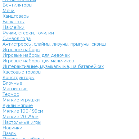
Вентиляторы
Мячи
Канцтовары
Блокноты
Наклейки
Ручки, стерки, точилки
Символ года
Антистрессы, слаймы, лизуны, прыгуны, сквиш
Игровые наборы
Игровые наборы для девочек
Игровые наборы для мальчиков
Интерактивные, музыкальные, на батарейках
Кассовые товары
Конструкторы
Блочные
Магнитные
Термос
Мягкие игрушки
Куклы мягкие
Мягкие 100-199см
Мягкие 20-29см
Настольные игры
Новинки
Пазлы