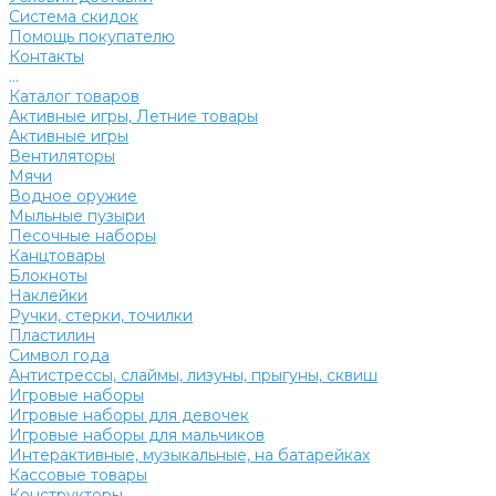
Система скидок
Помощь покупателю
Контакты
...
Каталог товаров
Активные игры, Летние товары
Активные игры
Вентиляторы
Мячи
Водное оружие
Мыльные пузыри
Песочные наборы
Канцтовары
Блокноты
Наклейки
Ручки, стерки, точилки
Пластилин
Символ года
Антистрессы, слаймы, лизуны, прыгуны, сквиш
Игровые наборы
Игровые наборы для девочек
Игровые наборы для мальчиков
Интерактивные, музыкальные, на батарейках
Кассовые товары
Конструкторы