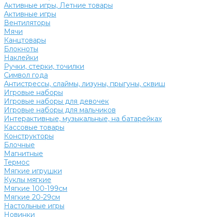
Активные игры, Летние товары
Активные игры
Вентиляторы
Мячи
Канцтовары
Блокноты
Наклейки
Ручки, стерки, точилки
Символ года
Антистрессы, слаймы, лизуны, прыгуны, сквиш
Игровые наборы
Игровые наборы для девочек
Игровые наборы для мальчиков
Интерактивные, музыкальные, на батарейках
Кассовые товары
Конструкторы
Блочные
Магнитные
Термос
Мягкие игрушки
Куклы мягкие
Мягкие 100-199см
Мягкие 20-29см
Настольные игры
Новинки