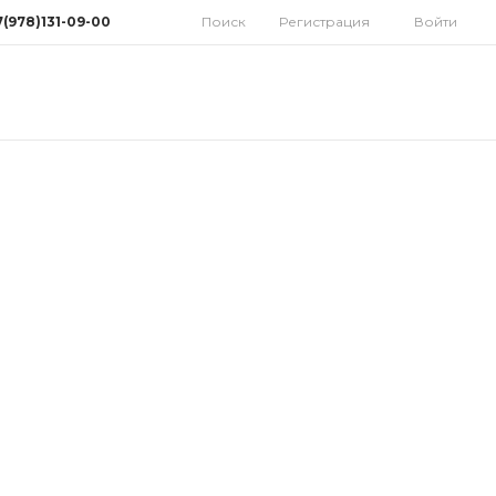
7(978)131-09-00
Поиск
Регистрация
Войти
78)131-09-00
мферополь, ул.
дная 10
орынок)
 9:30-18:00 Cб: 9:00-
 Вс: Выходной
homatoys.ru