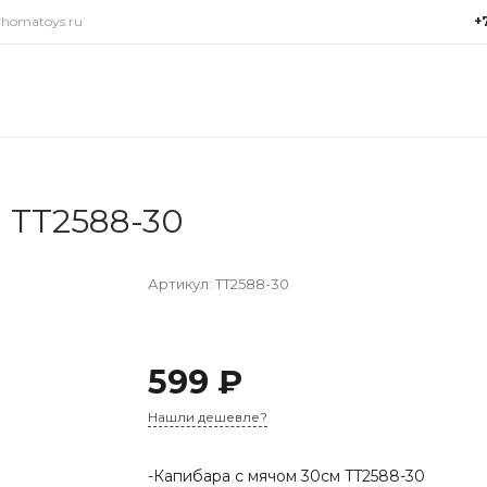
@homatoys.ru
+
+7(9
г. Си
Объез
(ради
Пн-Пт:
15:00
 TT2588-30
info@
Артикул:
TT2588-30
599 ₽
Нашли дешевле?
-Капибара с мячом 30см TT2588-30