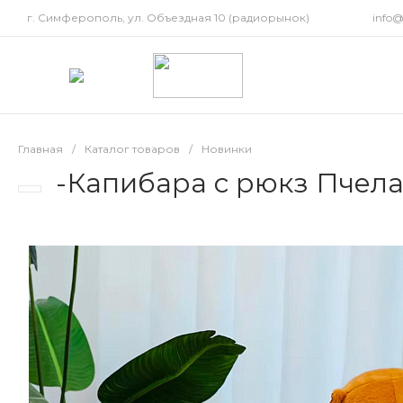
г. Симферополь, ул. Объездная 10 (радиорынок)
info
Главная
/
Каталог товаров
/
Новинки
-Капибара с рюкз Пчела