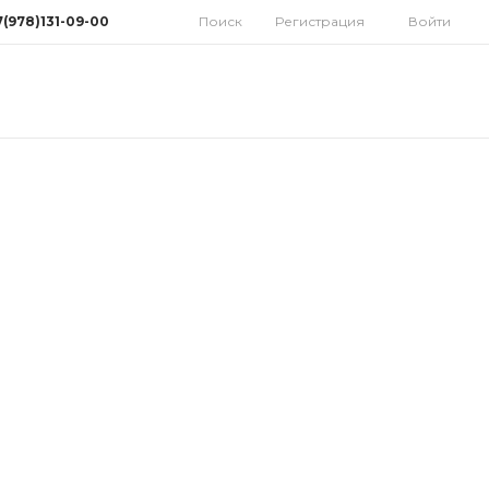
7(978)131-09-00
Поиск
Регистрация
Войти
78)131-09-00
мферополь, ул.
дная 10
орынок)
 9:30-18:00 Cб: 9:00-
 Вс: Выходной
homatoys.ru