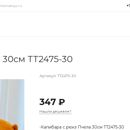
@homatoys.ru
+
+7(9
г. Си
Объез
(ради
Пн-Пт:
15:00
 30см TT2475-30
info@
Артикул:
TT2475-30
347 ₽
Нашли дешевле?
-Капибара с рюкз Пчела 30см TT2475-30