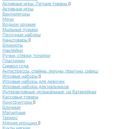
Активные игры, Летние товары
Активные игры
Вентиляторы
Мячи
Водное оружие
Мыльные пузыри
Песочные наборы
Канцтовары
Блокноты
Наклейки
Ручки, стерки, точилки
Пластилин
Символ года
Антистрессы, слаймы, лизуны, прыгуны, сквиш
Игровые наборы
Игровые наборы для девочек
Игровые наборы для мальчиков
Интерактивные, музыкальные, на батарейках
Кассовые товары
Конструкторы
Блочные
Магнитные
Термос
Мягкие игрушки
Куклы мягкие