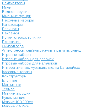
Вентиляторы
Мячи
Водное оружие
Мыльные пузыри
Песочные наборы
Канцтовары
Блокноты
Наклейки
Ручки, стерки, точилки
Пластилин
Символ года
Антистрессы, слаймы, лизуны, прыгуны, сквиш
Игровые наборы
Игровые наборы для девочек
Игровые наборы для мальчиков
Интерактивные, музыкальные, на батарейках
Кассовые товары
Конструкторы
Блочные
Магнитные
Термос
Мягкие игрушки
Куклы мягкие
Мягкие 100-199см
Мягкие 20-29см