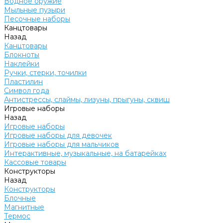
Водное оружие
Мыльные пузыри
Песочные наборы
Канцтовары
Назад
Канцтовары
Блокноты
Наклейки
Ручки, стерки, точилки
Пластилин
Символ года
Антистрессы, слаймы, лизуны, прыгуны, сквиш
Игровые наборы
Назад
Игровые наборы
Игровые наборы для девочек
Игровые наборы для мальчиков
Интерактивные, музыкальные, на батарейках
Кассовые товары
Конструкторы
Назад
Конструкторы
Блочные
Магнитные
Термос