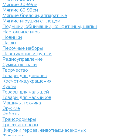
Мягкие 30-59см
Мягкие 60-99см
Мягкие брелоки, аппаратные
Мягкие игрушки с пледом
Подушки, обнимашки, конфетницы, шапки
Настольные игры
Новинки
Пазлы
Песочные наборы
Пластиковые игрушки
Радиоуправление
Сумки, рюкзаки
Творчество
Товары для девочек
Косметика,украшения
Куклы
Товары для малышей
Товары для мальчиков
Машины, техника
Оружие
Роботы
Трансформеры
Треки, автовозы
Фигурки героев, животных,насекомых
Фикс.цена