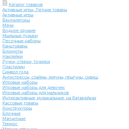
Каталог товаров
Активные игры, Летние товары
Активные игры
Вентиляторы
Мячи
Водное оружие
Мыльные пузыри
Песочные наборы
Канцтовары
Блокноты
Наклейки
Ручки, стерки, точилки
Пластилин
Символ года
Антистрессы, слаймы, лизуны, прыгуны, сквиш
Игровые наборы
Игровые наборы для девочек
Игровые наборы для мальчиков
Интерактивные, музыкальные, на батарейках
Кассовые товары
Конструкторы
Блочные
Магнитные
Термос