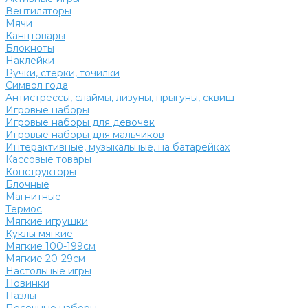
Вентиляторы
Мячи
Канцтовары
Блокноты
Наклейки
Ручки, стерки, точилки
Символ года
Антистрессы, слаймы, лизуны, прыгуны, сквиш
Игровые наборы
Игровые наборы для девочек
Игровые наборы для мальчиков
Интерактивные, музыкальные, на батарейках
Кассовые товары
Конструкторы
Блочные
Магнитные
Термос
Мягкие игрушки
Куклы мягкие
Мягкие 100-199см
Мягкие 20-29см
Настольные игры
Новинки
Пазлы