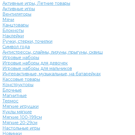
Активные игры, Летние товары
Активные игры
Вентиляторы
Мячи
Канцтовары
Блокноты
Наклейки
Ручки, стерки, точилки
Символ года
Антистрессы, слаймы, лизуны, прыгуны, сквиш
Игровые наборы
Игровые наборы для девочек
Игровые наборы для мальчиков
Интерактивные, музыкальные, на батарейках
Кассовые товары
Конструкторы
Блочные
Магнитные
Термос
Мягкие игрушки
Куклы мягкие
Мягкие 100-199см
Мягкие 20-29см
Настольные игры
Новинки