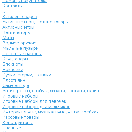
Помощь покупателю
Контакты
...
Каталог товаров
Активные игры, Летние товары
Активные игры
Вентиляторы
Мячи
Водное оружие
Мыльные пузыри
Песочные наборы
Канцтовары
Блокноты
Наклейки
Ручки, стерки, точилки
Пластилин
Символ года
Антистрессы, слаймы, лизуны, прыгуны, сквиш
Игровые наборы
Игровые наборы для девочек
Игровые наборы для мальчиков
Интерактивные, музыкальные, на батарейках
Кассовые товары
Конструкторы
Блочные