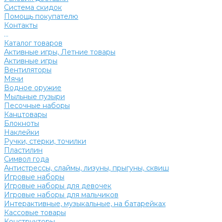
Система скидок
Помощь покупателю
Контакты
...
Каталог товаров
Активные игры, Летние товары
Активные игры
Вентиляторы
Мячи
Водное оружие
Мыльные пузыри
Песочные наборы
Канцтовары
Блокноты
Наклейки
Ручки, стерки, точилки
Пластилин
Символ года
Антистрессы, слаймы, лизуны, прыгуны, сквиш
Игровые наборы
Игровые наборы для девочек
Игровые наборы для мальчиков
Интерактивные, музыкальные, на батарейках
Кассовые товары
Конструкторы