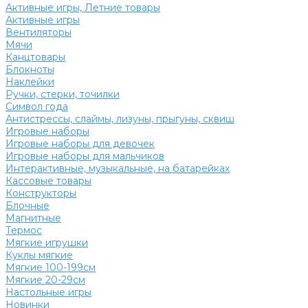
Активные игры, Летние товары
Активные игры
Вентиляторы
Мячи
Канцтовары
Блокноты
Наклейки
Ручки, стерки, точилки
Символ года
Антистрессы, слаймы, лизуны, прыгуны, сквиш
Игровые наборы
Игровые наборы для девочек
Игровые наборы для мальчиков
Интерактивные, музыкальные, на батарейках
Кассовые товары
Конструкторы
Блочные
Магнитные
Термос
Мягкие игрушки
Куклы мягкие
Мягкие 100-199см
Мягкие 20-29см
Настольные игры
Новинки