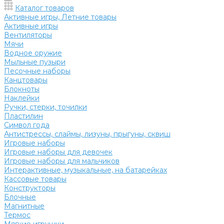
Каталог товаров
Активные игры, Летние товары
Активные игры
Вентиляторы
Мячи
Водное оружие
Мыльные пузыри
Песочные наборы
Канцтовары
Блокноты
Наклейки
Ручки, стерки, точилки
Пластилин
Символ года
Антистрессы, слаймы, лизуны, прыгуны, сквиш
Игровые наборы
Игровые наборы для девочек
Игровые наборы для мальчиков
Интерактивные, музыкальные, на батарейках
Кассовые товары
Конструкторы
Блочные
Магнитные
Термос