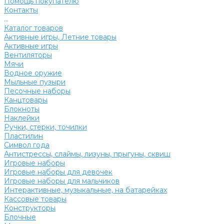
Помощь покупателю
Контакты
...
Каталог товаров
Активные игры, Летние товары
Активные игры
Вентиляторы
Мячи
Водное оружие
Мыльные пузыри
Песочные наборы
Канцтовары
Блокноты
Наклейки
Ручки, стерки, точилки
Пластилин
Символ года
Антистрессы, слаймы, лизуны, прыгуны, сквиш
Игровые наборы
Игровые наборы для девочек
Игровые наборы для мальчиков
Интерактивные, музыкальные, на батарейках
Кассовые товары
Конструкторы
Блочные