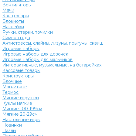
Вентиляторы
Мячи
Канцтовары
Блокноты
Наклейки
Ручки, стерки, точилки
Символ года
Антистрессы, слаймы, лизуны, прыгуны, сквиш
Игровые наборы
Игровые наборы для девочек
Игровые наборы для мальчиков
Интерактивные, музыкальные, на батарейках
Кассовые товары
Конструкторы
Блочные
Магнитные
Термос
Мягкие игрушки
Куклы мягкие
Мягкие 100-199см
Мягкие 20-29см
Настольные игры
Новинки
Пазлы