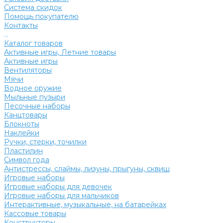
Система скидок
Помощь покупателю
Контакты
...
Каталог товаров
Активные игры, Летние товары
Активные игры
Вентиляторы
Мячи
Водное оружие
Мыльные пузыри
Песочные наборы
Канцтовары
Блокноты
Наклейки
Ручки, стерки, точилки
Пластилин
Символ года
Антистрессы, слаймы, лизуны, прыгуны, сквиш
Игровые наборы
Игровые наборы для девочек
Игровые наборы для мальчиков
Интерактивные, музыкальные, на батарейках
Кассовые товары
Конструкторы