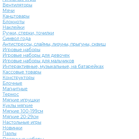
Вентиляторы
Мячи
Канцтовары
Блокноты
Наклейки
Ручки, стерки, точилки
Символ года
Антистрессы, слаймы, лизуны, прыгуны, сквиш
Игровые наборы
Игровые наборы для девочек
Игровые наборы для мальчиков
Интерактивные, музыкальные, на батарейках
Кассовые товары
Конструкторы
Блочные
Магнитные
Термос
Мягкие игрушки
Куклы мягкие
Мягкие 100-199см
Мягкие 20-29см
Настольные игры
Новинки
Пазлы