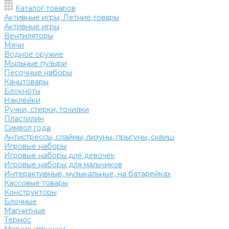
Каталог товаров
Активные игры, Летние товары
Активные игры
Вентиляторы
Мячи
Водное оружие
Мыльные пузыри
Песочные наборы
Канцтовары
Блокноты
Наклейки
Ручки, стерки, точилки
Пластилин
Символ года
Антистрессы, слаймы, лизуны, прыгуны, сквиш
Игровые наборы
Игровые наборы для девочек
Игровые наборы для мальчиков
Интерактивные, музыкальные, на батарейках
Кассовые товары
Конструкторы
Блочные
Магнитные
Термос