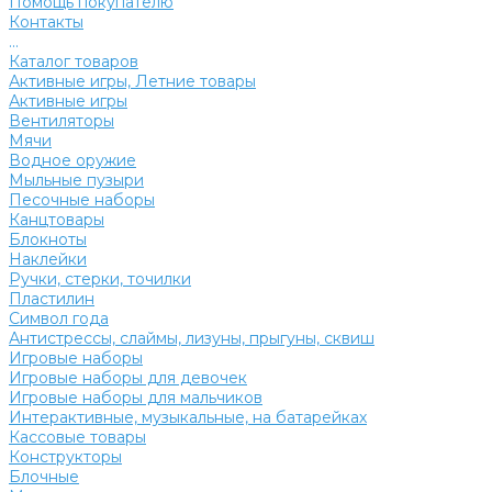
Помощь покупателю
Контакты
...
Каталог товаров
Активные игры, Летние товары
Активные игры
Вентиляторы
Мячи
Водное оружие
Мыльные пузыри
Песочные наборы
Канцтовары
Блокноты
Наклейки
Ручки, стерки, точилки
Пластилин
Символ года
Антистрессы, слаймы, лизуны, прыгуны, сквиш
Игровые наборы
Игровые наборы для девочек
Игровые наборы для мальчиков
Интерактивные, музыкальные, на батарейках
Кассовые товары
Конструкторы
Блочные