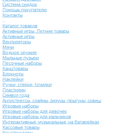
Система скидок
Помощь покупателю
Контакты
...
Каталог товаров
Активные игры, Летние товары
Активные игры
Вентиляторы
Мячи
Водное оружие
Мыльные пузыри
Песочные наборы
Канцтовары
Блокноты
Наклейки
Ручки, стерки, точилки
Пластилин
Символ года
Антистрессы, слаймы, лизуны, прыгуны, сквиш
Игровые наборы
Игровые наборы для девочек
Игровые наборы для мальчиков
Интерактивные, музыкальные, на батарейках
Кассовые товары
Конструкторы