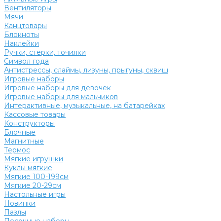
Вентиляторы
Мячи
Канцтовары
Блокноты
Наклейки
Ручки, стерки, точилки
Символ года
Антистрессы, слаймы, лизуны, прыгуны, сквиш
Игровые наборы
Игровые наборы для девочек
Игровые наборы для мальчиков
Интерактивные, музыкальные, на батарейках
Кассовые товары
Конструкторы
Блочные
Магнитные
Термос
Мягкие игрушки
Куклы мягкие
Мягкие 100-199см
Мягкие 20-29см
Настольные игры
Новинки
Пазлы