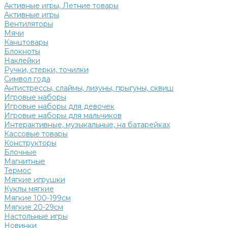
Активные игры, Летние товары
Активные игры
Вентиляторы
Мячи
Канцтовары
Блокноты
Наклейки
Ручки, стерки, точилки
Символ года
Антистрессы, слаймы, лизуны, прыгуны, сквиш
Игровые наборы
Игровые наборы для девочек
Игровые наборы для мальчиков
Интерактивные, музыкальные, на батарейках
Кассовые товары
Конструкторы
Блочные
Магнитные
Термос
Мягкие игрушки
Куклы мягкие
Мягкие 100-199см
Мягкие 20-29см
Настольные игры
Новинки