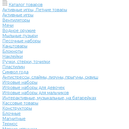
Каталог товаров
Активные игры, Летние товары
Активные игры
Вентиляторы
Мячи
Водное оружие
Мыльные пузыри
Песочные наборы
Канцтовары
Блокноты
Наклейки
Ручки, стерки, точилки
Пластилин
Символ года
Антистрессы, слаймы, лизуны, прыгуны, сквиш
Игровые наборы
Игровые наборы для девочек
Игровые наборы для мальчиков
Интерактивные, музыкальные, на батарейках
Кассовые товары
Конструкторы
Блочные
Магнитные
Термос