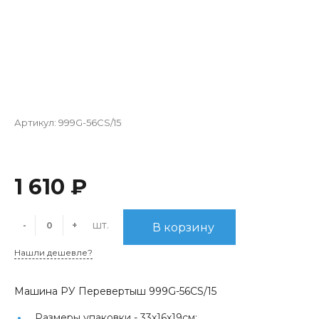
Артикул:
999G-56CS/15
1 610 ₽
шт.
-
+
В корзину
Нашли дешевле?
Машина РУ Перевертыш 999G-56CS/15
Размеры упаковки -
33х16х19см;