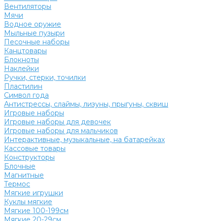
Вентиляторы
Мячи
Водное оружие
Мыльные пузыри
Песочные наборы
Канцтовары
Блокноты
Наклейки
Ручки, стерки, точилки
Пластилин
Символ года
Антистрессы, слаймы, лизуны, прыгуны, сквиш
Игровые наборы
Игровые наборы для девочек
Игровые наборы для мальчиков
Интерактивные, музыкальные, на батарейках
Кассовые товары
Конструкторы
Блочные
Магнитные
Термос
Мягкие игрушки
Куклы мягкие
Мягкие 100-199см
Мягкие 20-29см