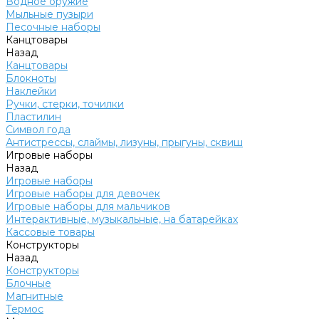
Водное оружие
Мыльные пузыри
Песочные наборы
Канцтовары
Назад
Канцтовары
Блокноты
Наклейки
Ручки, стерки, точилки
Пластилин
Символ года
Антистрессы, слаймы, лизуны, прыгуны, сквиш
Игровые наборы
Назад
Игровые наборы
Игровые наборы для девочек
Игровые наборы для мальчиков
Интерактивные, музыкальные, на батарейках
Кассовые товары
Конструкторы
Назад
Конструкторы
Блочные
Магнитные
Термос