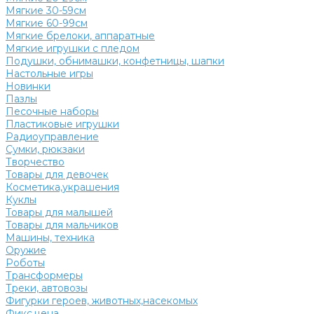
Мягкие 30-59см
Мягкие 60-99см
Мягкие брелоки, аппаратные
Мягкие игрушки с пледом
Подушки, обнимашки, конфетницы, шапки
Настольные игры
Новинки
Пазлы
Песочные наборы
Пластиковые игрушки
Радиоуправление
Сумки, рюкзаки
Творчество
Товары для девочек
Косметика,украшения
Куклы
Товары для малышей
Товары для мальчиков
Машины, техника
Оружие
Роботы
Трансформеры
Треки, автовозы
Фигурки героев, животных,насекомых
Фикс.цена