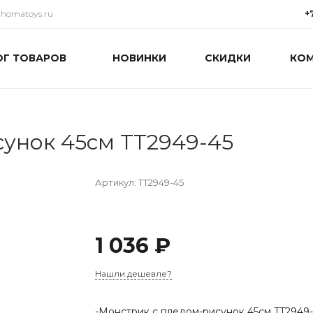
@homatoys.ru
+
ОГ ТОВАРОВ
НОВИНКИ
СКИДКИ
КО
+7(9
г. Си
Объез
(ради
Пн-Пт:
15:00
info@
сунок 45см TT2949-45
Артикул:
TT2949-45
1 036 ₽
Нашли дешевле?
-Монстрик с пледом-рисунок 45см TT2949