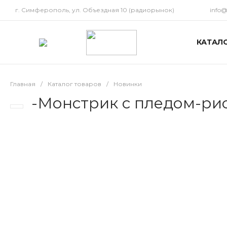
г. Симферополь, ул. Объездная 10 (радиорынок)
info
КАТАЛ
Главная
/
Каталог товаров
/
Новинки
-Монстрик с пледом-ри