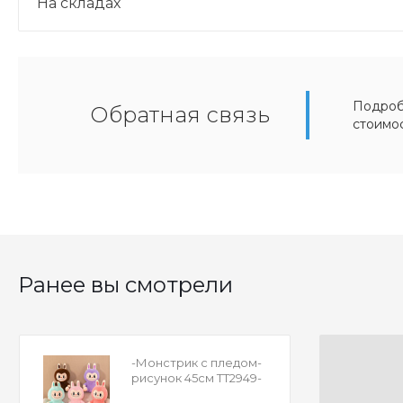
На складах
Подробн
Обратная связь
стоимо
Ранее вы смотрели
-Монстрик с пледом-
рисунок 45см TT2949-
45