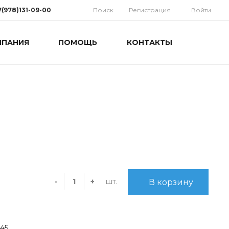
7(978)131-09-00
Поиск
Регистрация
Войти
МПАНИЯ
ПОМОЩЬ
КОНТАКТЫ
78)131-09-00
мферополь, ул.
дная 10
орынок)
 9:30-18:00 Cб: 9:00-
 Вс: Выходной
homatoys.ru
шт.
-
+
В корзину
-45