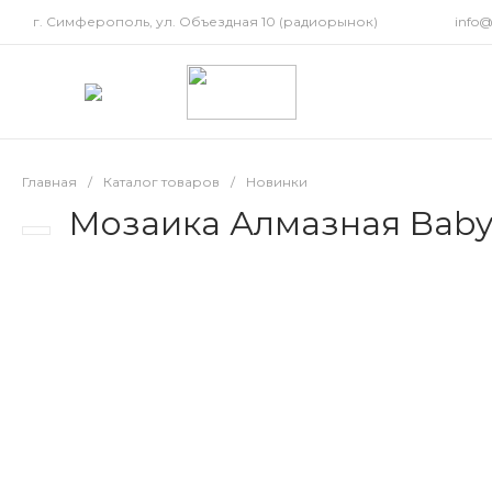
г. Симферополь, ул. Объездная 10 (радиорынок)
info
Главная
/
Каталог товаров
/
Новинки
Мозаика Алмазная Baby