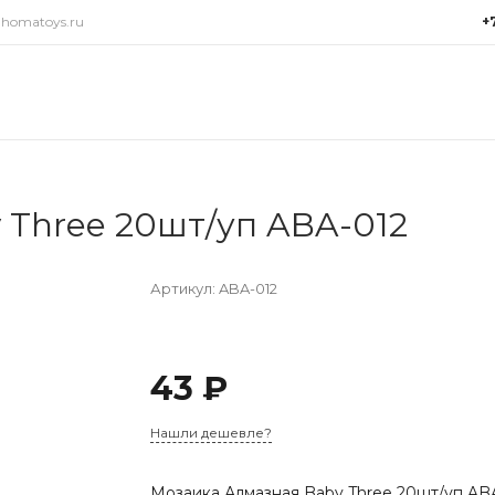
@homatoys.ru
+
+7(9
г. Си
Объез
(ради
Пн-Пт:
15:00
 Three 20шт/уп ABA-012
info@
Артикул:
ABA-012
43 ₽
Нашли дешевле?
Мозаика Алмазная Baby Three 20шт/уп AB