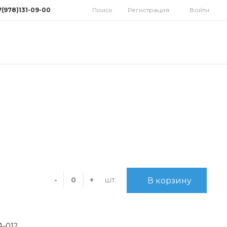
7(978)131-09-00
Поиск
Регистрация
Войти
78)131-09-00
мферополь, ул.
дная 10
орынок)
 9:30-18:00 Cб: 9:00-
 Вс: Выходной
homatoys.ru
шт.
-
+
В корзину
A-012