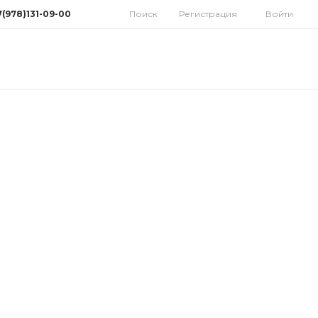
7(978)131-09-00
Поиск
Регистрация
Войти
78)131-09-00
мферополь, ул.
дная 10
орынок)
 9:30-18:00 Cб: 9:00-
 Вс: Выходной
homatoys.ru