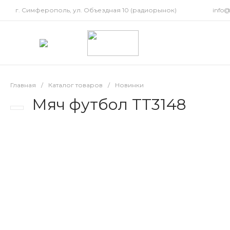
г. Симферополь, ул. Объездная 10 (радиорынок)
info
Главная
/
Каталог товаров
/
Новинки
Мяч футбол TT3148