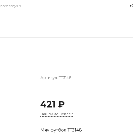
@homatoys.ru
+
+7(9
г. Си
Объез
(ради
Пн-Пт:
15:00
info@
Артикул:
TT3148
421 ₽
Нашли дешевле?
Мяч футбол TT3148