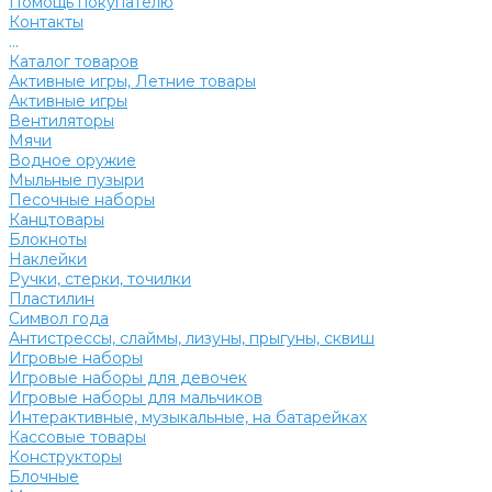
Помощь покупателю
Контакты
...
Каталог товаров
Активные игры, Летние товары
Активные игры
Вентиляторы
Мячи
Водное оружие
Мыльные пузыри
Песочные наборы
Канцтовары
Блокноты
Наклейки
Ручки, стерки, точилки
Пластилин
Символ года
Антистрессы, слаймы, лизуны, прыгуны, сквиш
Игровые наборы
Игровые наборы для девочек
Игровые наборы для мальчиков
Интерактивные, музыкальные, на батарейках
Кассовые товары
Конструкторы
Блочные