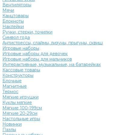
Вентиляторы
Мячи
Канцтовары
Блокноты
Наклейки
Ручки, стерки, точилки
Символ года
Антистрессы, слаймы, лизуны, прыгуны, сквиш
Игровые наборы
Игровые наборы для девочек
Игровые наборы для мальчиков
Интерактивные, музыкальные, на батарейках
Кассовые товары
Конструкторы
Блочные
Магнитные
Термос
Мягкие игрушки
Куклы мягкие
Мягкие 100-199см
Мягкие 20-29см
Настольные игры
Новинки
Пазлы