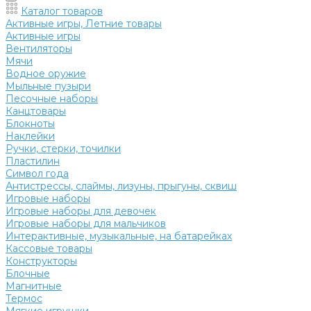
Каталог товаров
Активные игры, Летние товары
Активные игры
Вентиляторы
Мячи
Водное оружие
Мыльные пузыри
Песочные наборы
Канцтовары
Блокноты
Наклейки
Ручки, стерки, точилки
Пластилин
Символ года
Антистрессы, слаймы, лизуны, прыгуны, сквиш
Игровые наборы
Игровые наборы для девочек
Игровые наборы для мальчиков
Интерактивные, музыкальные, на батарейках
Кассовые товары
Конструкторы
Блочные
Магнитные
Термос