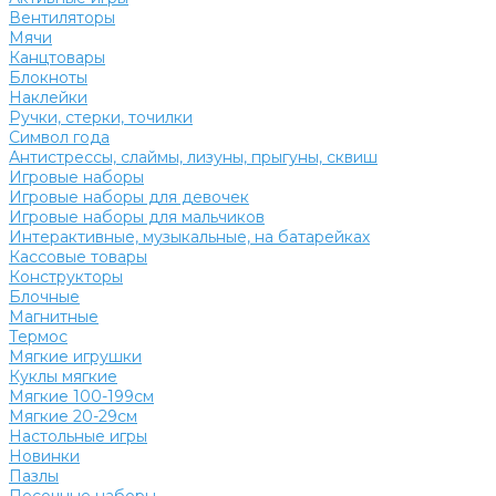
Вентиляторы
Мячи
Канцтовары
Блокноты
Наклейки
Ручки, стерки, точилки
Символ года
Антистрессы, слаймы, лизуны, прыгуны, сквиш
Игровые наборы
Игровые наборы для девочек
Игровые наборы для мальчиков
Интерактивные, музыкальные, на батарейках
Кассовые товары
Конструкторы
Блочные
Магнитные
Термос
Мягкие игрушки
Куклы мягкие
Мягкие 100-199см
Мягкие 20-29см
Настольные игры
Новинки
Пазлы