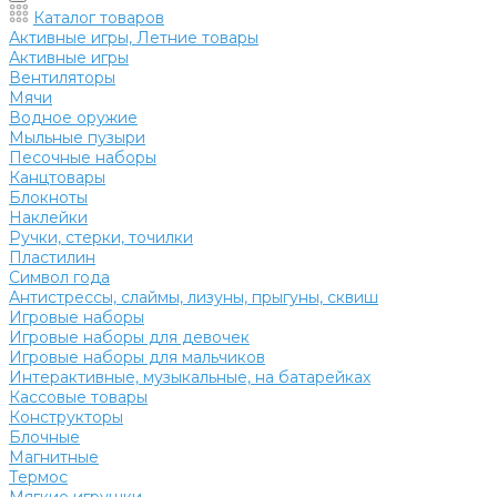
Каталог товаров
Активные игры, Летние товары
Активные игры
Вентиляторы
Мячи
Водное оружие
Мыльные пузыри
Песочные наборы
Канцтовары
Блокноты
Наклейки
Ручки, стерки, точилки
Пластилин
Символ года
Антистрессы, слаймы, лизуны, прыгуны, сквиш
Игровые наборы
Игровые наборы для девочек
Игровые наборы для мальчиков
Интерактивные, музыкальные, на батарейках
Кассовые товары
Конструкторы
Блочные
Магнитные
Термос