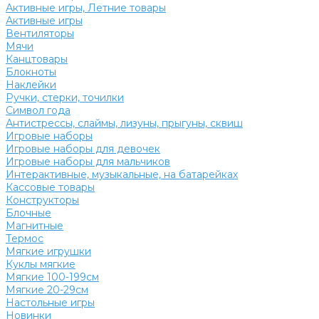
Активные игры, Летние товары
Активные игры
Вентиляторы
Мячи
Канцтовары
Блокноты
Наклейки
Ручки, стерки, точилки
Символ года
Антистрессы, слаймы, лизуны, прыгуны, сквиш
Игровые наборы
Игровые наборы для девочек
Игровые наборы для мальчиков
Интерактивные, музыкальные, на батарейках
Кассовые товары
Конструкторы
Блочные
Магнитные
Термос
Мягкие игрушки
Куклы мягкие
Мягкие 100-199см
Мягкие 20-29см
Настольные игры
Новинки