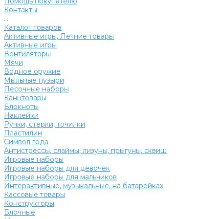
Помощь покупателю
Контакты
...
Каталог товаров
Активные игры, Летние товары
Активные игры
Вентиляторы
Мячи
Водное оружие
Мыльные пузыри
Песочные наборы
Канцтовары
Блокноты
Наклейки
Ручки, стерки, точилки
Пластилин
Символ года
Антистрессы, слаймы, лизуны, прыгуны, сквиш
Игровые наборы
Игровые наборы для девочек
Игровые наборы для мальчиков
Интерактивные, музыкальные, на батарейках
Кассовые товары
Конструкторы
Блочные