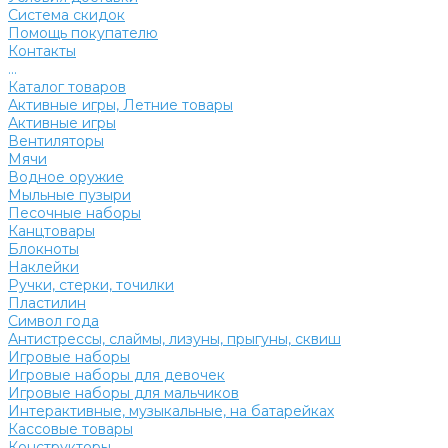
Система скидок
Помощь покупателю
Контакты
...
Каталог товаров
Активные игры, Летние товары
Активные игры
Вентиляторы
Мячи
Водное оружие
Мыльные пузыри
Песочные наборы
Канцтовары
Блокноты
Наклейки
Ручки, стерки, точилки
Пластилин
Символ года
Антистрессы, слаймы, лизуны, прыгуны, сквиш
Игровые наборы
Игровые наборы для девочек
Игровые наборы для мальчиков
Интерактивные, музыкальные, на батарейках
Кассовые товары
Конструкторы