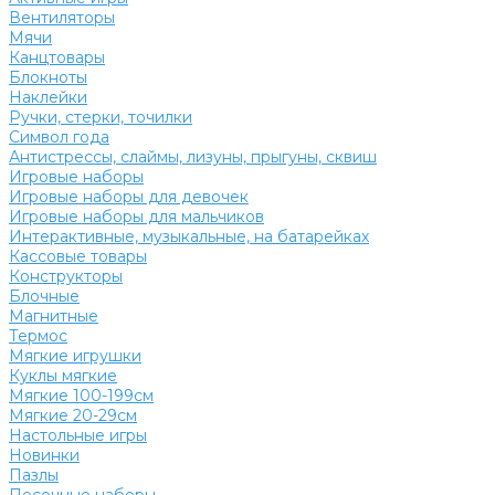
Вентиляторы
Мячи
Канцтовары
Блокноты
Наклейки
Ручки, стерки, точилки
Символ года
Антистрессы, слаймы, лизуны, прыгуны, сквиш
Игровые наборы
Игровые наборы для девочек
Игровые наборы для мальчиков
Интерактивные, музыкальные, на батарейках
Кассовые товары
Конструкторы
Блочные
Магнитные
Термос
Мягкие игрушки
Куклы мягкие
Мягкие 100-199см
Мягкие 20-29см
Настольные игры
Новинки
Пазлы