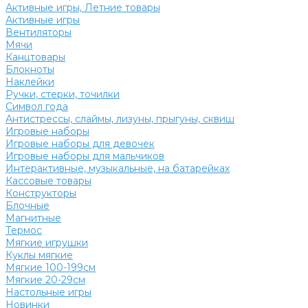
Активные игры, Летние товары
Активные игры
Вентиляторы
Мячи
Канцтовары
Блокноты
Наклейки
Ручки, стерки, точилки
Символ года
Антистрессы, слаймы, лизуны, прыгуны, сквиш
Игровые наборы
Игровые наборы для девочек
Игровые наборы для мальчиков
Интерактивные, музыкальные, на батарейках
Кассовые товары
Конструкторы
Блочные
Магнитные
Термос
Мягкие игрушки
Куклы мягкие
Мягкие 100-199см
Мягкие 20-29см
Настольные игры
Новинки