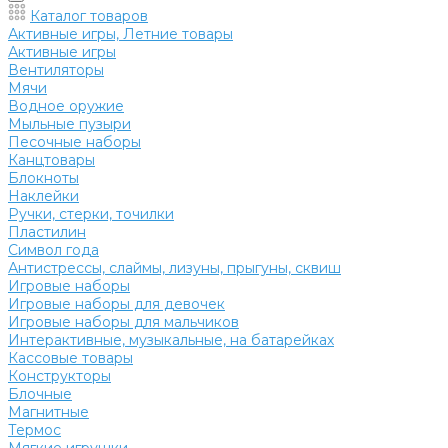
Каталог товаров
Активные игры, Летние товары
Активные игры
Вентиляторы
Мячи
Водное оружие
Мыльные пузыри
Песочные наборы
Канцтовары
Блокноты
Наклейки
Ручки, стерки, точилки
Пластилин
Символ года
Антистрессы, слаймы, лизуны, прыгуны, сквиш
Игровые наборы
Игровые наборы для девочек
Игровые наборы для мальчиков
Интерактивные, музыкальные, на батарейках
Кассовые товары
Конструкторы
Блочные
Магнитные
Термос