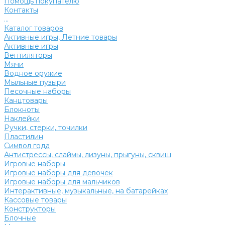
Помощь покупателю
Контакты
...
Каталог товаров
Активные игры, Летние товары
Активные игры
Вентиляторы
Мячи
Водное оружие
Мыльные пузыри
Песочные наборы
Канцтовары
Блокноты
Наклейки
Ручки, стерки, точилки
Пластилин
Символ года
Антистрессы, слаймы, лизуны, прыгуны, сквиш
Игровые наборы
Игровые наборы для девочек
Игровые наборы для мальчиков
Интерактивные, музыкальные, на батарейках
Кассовые товары
Конструкторы
Блочные