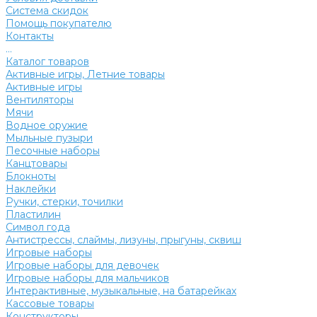
Система скидок
Помощь покупателю
Контакты
...
Каталог товаров
Активные игры, Летние товары
Активные игры
Вентиляторы
Мячи
Водное оружие
Мыльные пузыри
Песочные наборы
Канцтовары
Блокноты
Наклейки
Ручки, стерки, точилки
Пластилин
Символ года
Антистрессы, слаймы, лизуны, прыгуны, сквиш
Игровые наборы
Игровые наборы для девочек
Игровые наборы для мальчиков
Интерактивные, музыкальные, на батарейках
Кассовые товары
Конструкторы